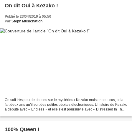
On dit Oui à Kezako !
Publié le 23/04/2019 à 05:50
Par
Steph Musicnation
On sait très peu de choses sur le mystérieux Kezako mais en tout cas, cela
fait deux ans qu’il sort des petites pépites électroniques. L’histoire de Kezako
a débuté avec « Endless » et elle s’est poursuivie avec « Distressed In The
Jungle », « Hey Dancer...
100% Queen !