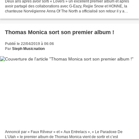
Deux ans après avoir sorti « Lovers » un excellent premier album et après
avoir partagé des collaborations avec G-Eazy, Rejjie Snow et HONNE, la
chanteuse Norvégienne Anna Of The North a officialisé son retour il y a
quelques semaines avec « Leaning On...
Thomas Monica sort son premier album !
Publié le 22/04/2019 à 06:06
Par
Steph Musicnation
Annoncé par « Faux Rêveur » et « Aux Entrelacs », « Le Paradoxe De
L’Utah » le premier album de Thomas Monica vient de sortir et c’est