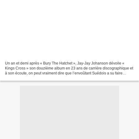
Un an et demi après « Bury The Hatchet », Jay-Jay Johanson dévoile «
Kings Cross » son douzième album en 23 ans de carrière discographique et
à son écoute, on peut vraiment dire que l’envoûtant Suédois a su faire
évoluer son Trip Hop au fur et à mesure...