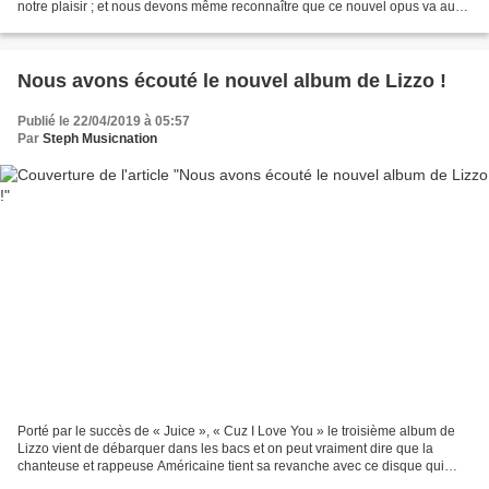
notre plaisir ; et nous devons même reconnaître que ce nouvel opus va au-
delà de nos espérances. Inspiration,...
Nous avons écouté le nouvel album de Lizzo !
Publié le 22/04/2019 à 05:57
Par
Steph Musicnation
Porté par le succès de « Juice », « Cuz I Love You » le troisième album de
Lizzo vient de débarquer dans les bacs et on peut vraiment dire que la
chanteuse et rappeuse Américaine tient sa revanche avec ce disque qui
oscille entre Hip Hop, Funk, Soul et...