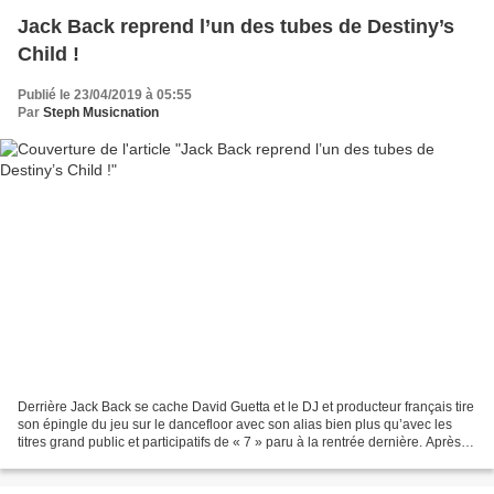
Jack Back reprend l’un des tubes de Destiny’s
Child !
Publié le 23/04/2019 à 05:55
Par
Steph Musicnation
Derrière Jack Back se cache David Guetta et le DJ et producteur français tire
son épingle du jeu sur le dancefloor avec son alias bien plus qu’avec les
titres grand public et participatifs de « 7 » paru à la rentrée dernière. Après
l’excellent titre House...