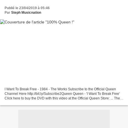
Publié le 23/04/2019 à 05:46
Par
Steph Musicnation
I Want To Break Free - 1984 - The Works Subscribe to the Official Queen
Channel Here http://bit.ly/Subscribe2Queen Queen - 'I Want To Break Free'
Click here to buy the DVD with this video at the Official Queen Store: ... The
Show Must Go On - 1991 - Innuendo Subscribe...