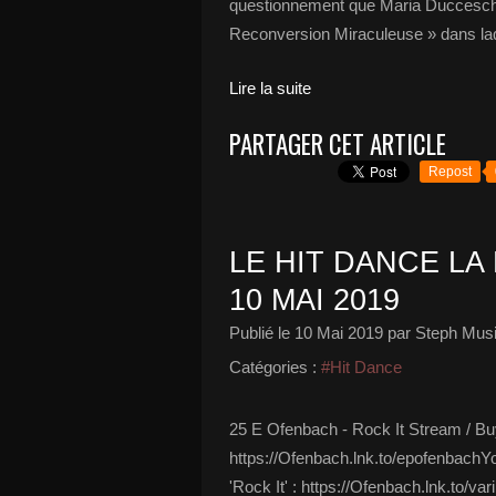
questionnement que Maria Ducceschi
Reconversion Miraculeuse » dans laq
Lire la suite
PARTAGER CET ARTICLE
Repost
LE HIT DANCE LA 
10 MAI 2019
Publié le
10 Mai 2019
par Steph Musi
Catégories :
#Hit Dance
25 E Ofenbach - Rock It Stream / B
https://Ofenbach.lnk.to/epofenbach
'Rock It' : https://Ofenbach.lnk.to/v