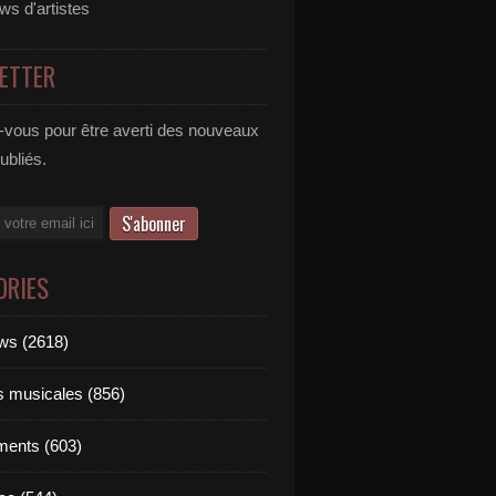
ews d'artistes
ETTER
vous pour être averti des nouveaux
publiés.
ORIES
ews (2618)
ts musicales (856)
ments (603)