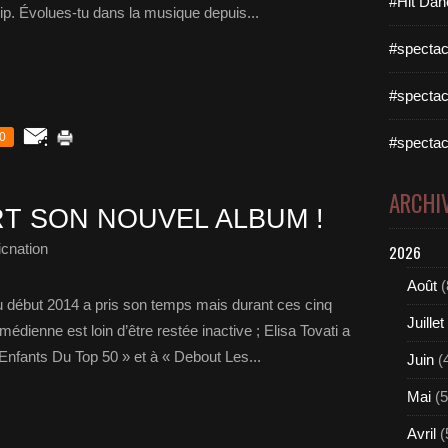
#Hit Dan
p. Évolues-tu dans la musique depuis...
#spectac
#spectac
0
#spectac
ARCHI
RT SON NOUVEL ALBUM !
cnation
2026
Août
(
 début 2014 a pris son temps mais durant ces cinq
Juillet
édienne est loin d’être restée inactive ; Elisa Tovati a
Enfants Du Top 50 » et à « Debout Les...
Juin
(
Mai
(5
Avril
(