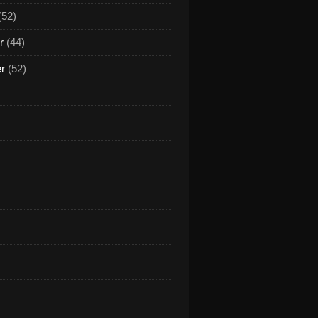
(52)
r
(44)
er
(52)