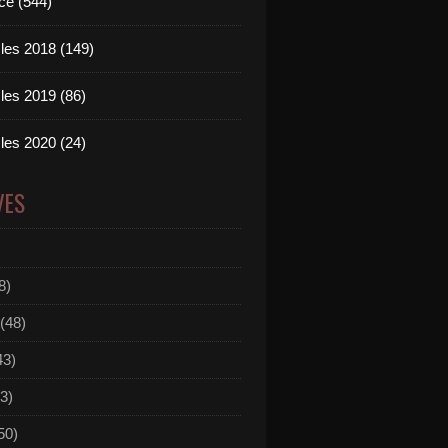
ce (544)
les 2018 (149)
les 2019 (86)
les 2020 (24)
VES
8)
(48)
43)
3)
50)