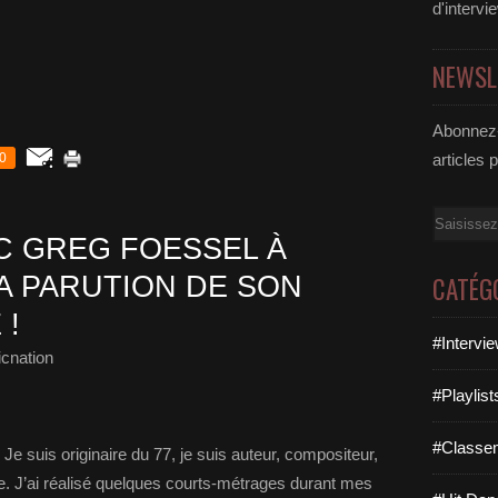
d'intervi
NEWSL
Abonnez-
0
articles 
Email
 GREG FOESSEL À
A PARUTION DE SON
CATÉG
 !
#Intervi
cnation
#Playlis
#Classe
Je suis originaire du 77, je suis auteur, compositeur,
ste. J’ai réalisé quelques courts-métrages durant mes