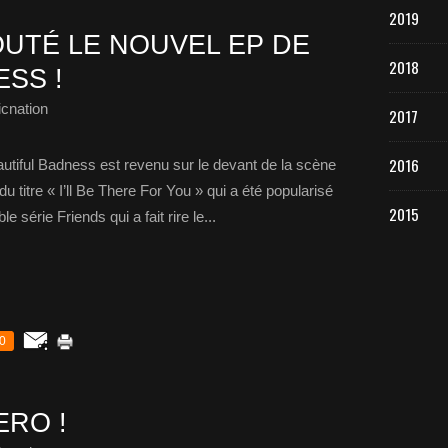
2019
UTÉ LE NOUVEL EP DE
2018
SS !
cnation
2017
2016
tiful Badness est revenu sur le devant de la scène
u titre « I’ll Be There For You » qui a été popularisé
2015
 série Friends qui a fait rire le...
0
ERO !