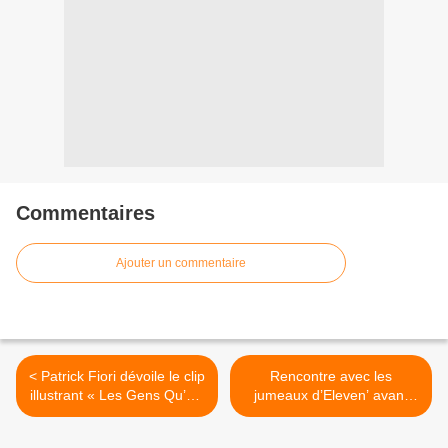
Commentaires
Ajouter un commentaire
< Patrick Fiori dévoile le clip
Rencontre avec les
illustrant « Les Gens Qu’On
jumeaux d’Eleven’ avant
Aime » !
leur récent concert à La
Boule Noire ! >