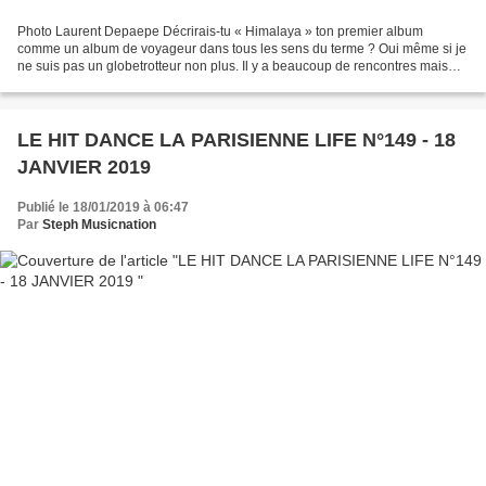
Photo Laurent Depaepe Décrirais-tu « Himalaya » ton premier album
comme un album de voyageur dans tous les sens du terme ? Oui même si je
ne suis pas un globetrotteur non plus. Il y a beaucoup de rencontres mais
aussi beaucoup d’endroits qui m’inspirent....
LE HIT DANCE LA PARISIENNE LIFE N°149 - 18
JANVIER 2019
Publié le 18/01/2019 à 06:47
Par
Steph Musicnation