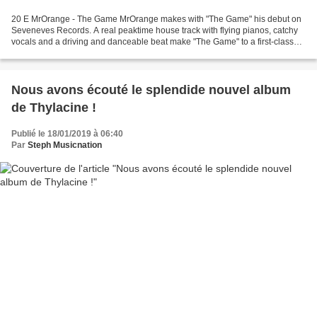
20 E MrOrange - The Game MrOrange makes with "The Game" his debut on
Seveneves Records. A real peaktime house track with flying pianos, catchy
vocals and a driving and danceable beat make "The Game" to a first-class
song ... 19 E Klaas - Ok Without You Download:...
Nous avons écouté le splendide nouvel album
de Thylacine !
Publié le 18/01/2019 à 06:40
Par
Steph Musicnation