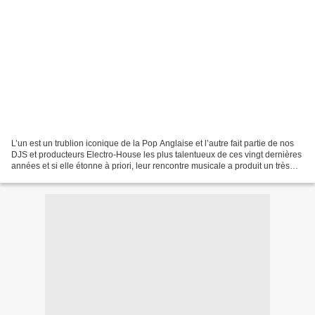
L’un est un trublion iconique de la Pop Anglaise et l’autre fait partie de nos
DJS et producteurs Electro-House les plus talentueux de ces vingt dernières
années et si elle étonne à priori, leur rencontre musicale a produit un très
bon titre baptisé «...