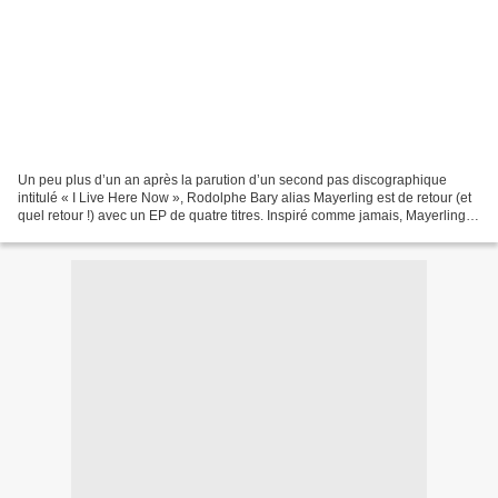
Un peu plus d’un an après la parution d’un second pas discographique
intitulé « I Live Here Now », Rodolphe Bary alias Mayerling est de retour (et
quel retour !) avec un EP de quatre titres. Inspiré comme jamais, Mayerling
n’a pas mis longtemps à revenir...