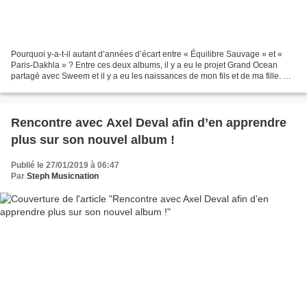
Pourquoi y-a-t-il autant d’années d’écart entre « Équilibre Sauvage » et «
Paris-Dakhla » ? Entre ces deux albums, il y a eu le projet Grand Ocean
partagé avec Sweem et il y a eu les naissances de mon fils et de ma fille. Au-
delà de ces événements, j’ai...
Rencontre avec Axel Deval afin d’en apprendre
plus sur son nouvel album !
Publié le 27/01/2019 à 06:47
Par
Steph Musicnation