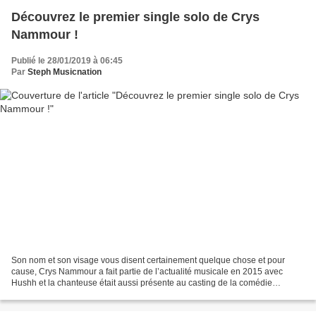
Découvrez le premier single solo de Crys
Nammour !
Publié le 28/01/2019 à 06:45
Par
Steph Musicnation
Son nom et son visage vous disent certainement quelque chose et pour
cause, Crys Nammour a fait partie de l’actualité musicale en 2015 avec
Hushh et la chanteuse était aussi présente au casting de la comédie
musicale « Jésus, de Nazareth à Jérusalem »...