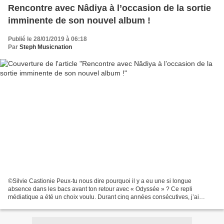
Rencontre avec Nâdiya à l’occasion de la sortie
imminente de son nouvel album !
Publié le 28/01/2019 à 06:18
Par
Steph Musicnation
©Silvie Castionie Peux-tu nous dire pourquoi il y a eu une si longue
absence dans les bacs avant ton retour avec « Odyssée » ? Ce repli
médiatique a été un choix voulu. Durant cinq années consécutives, j’ai
enchaîné les albums, les concerts, les rencontres...