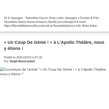
25 E Aquagen - Tarentella Dance Shop Links: Aquagen x Fischer & Fritz -
Tarantella Dance Itunes,Amazon,Spotify,Juno,Beatport & more:
https://MentalMadnessRecords.lnk.to/TarantellaDance Info: Bella Italia!
Pizza, Pasta, italian ... 24 E Lautner - J'Ai...
« Un Coup De Génie ! » à L’Apollo Théâtre, nous
y étions !
Publié le 26/01/2019 à 07:35
Par
Steph Musicnation