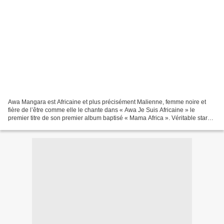
Awa Mangara est Africaine et plus précisément Malienne, femme noire et
fière de l’être comme elle le chante dans « Awa Je Suis Africaine » le
premier titre de son premier album baptisé « Mama Africa ». Véritable star
montante au Mali, Awa Mangara tente...