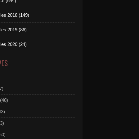
ce (544)
les 2018 (149)
les 2019 (86)
les 2020 (24)
VES
7)
(48)
43)
3)
50)