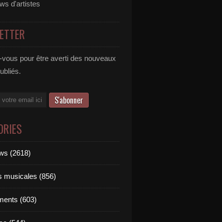
ews d'artistes
ETTER
vous pour être averti des nouveaux
publiés.
ORIES
ews (2618)
ts musicales (856)
ments (603)