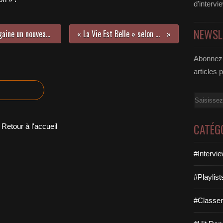
d'intervi
NEWSL
Le groupe Dragon’s Daughters dégaine un nouveau clip !
« La Vie Est Belle » selon Yuli !
Abonnez-
articles 
Email
CATÉG
Retour à l'accueil
#Intervi
#Playlis
#Classe