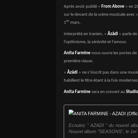
Après avoir publié «
From Above
» en 2
sur le devant de la scène musicale avec 
er
1
mars.
Interprété en Iranien, «
Âzâdi
» parle de
l’optimisme, la sérénité et l’amour.
Anita Farmine
nous ouvre les portes de 
première classe.
«
Âzâdi
» ne s’inscrit pas dans une mu
habillent le titre étant à la fois modern
Anita Farmine
sera en concert au
Studio
Ecoutez " AZADI " du nouvel album
Nouvel album "SEASONS", le 1er ma