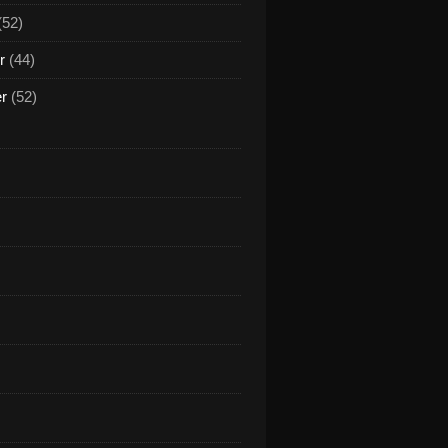
(52)
r
(44)
er
(52)