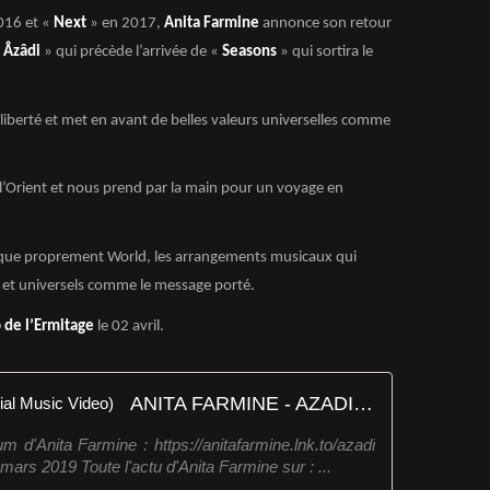
016 et «
Next
» en 2017,
Anita Farmine
annonce son retour
«
Âzâdi
» qui précède l’arrivée de «
Seasons
» qui sortira le
 liberté et met en avant de belles valeurs universelles comme
l’Orient et nous prend par la main pour un voyage en
sique proprement World, les arrangements musicaux qui
es et universels comme le message porté.
 de l’Ermitage
le 02 avril.
ANITA FARMINE - AZADI (Official Music Video)
 d'Anita Farmine : https://anitafarmine.lnk.to/azadi
rs 2019 Toute l'actu d'Anita Farmine sur : ...