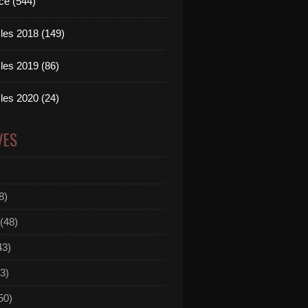
ce (544)
les 2018 (149)
les 2019 (86)
les 2020 (24)
VES
8)
(48)
43)
3)
50)