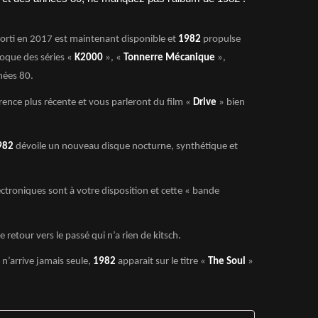
sorti en 2017 est maintenant disponible et
1982
propulse
époque des séries «
K2000
», «
Tonnerre Mécanique
»,
nées 80.
ence plus récente et vous parleront du film «
Drive
» bien
982
dévoile un nouveau disque nocturne, synthétique et
ectroniques sont à votre disposition et cette « bande
 retour vers le passé qui n’a rien de kitsch.
’arrive jamais seule,
1982
apparait sur le titre «
The Soul
»