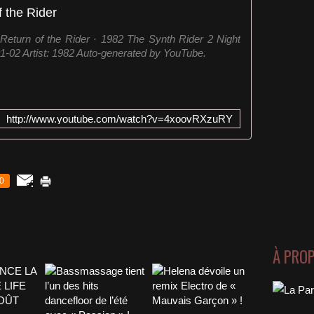
f the Rider
eturn of the Rider · 1982 The Synth Rider 2 Night
1-02 Artist: 1982 Auto-generated by YouTube.
http://www.youtube.com/watch?v=4xoovRXzuRY
0
À PRO