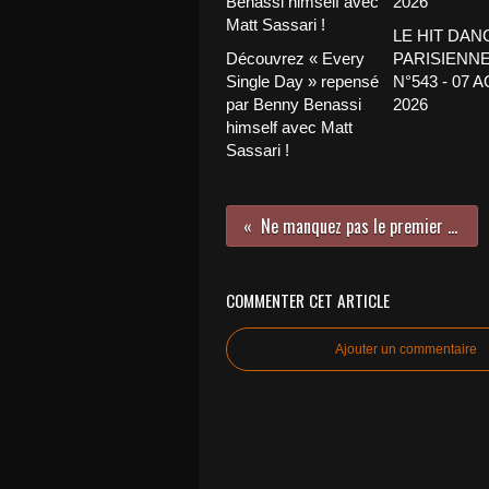
LE HIT DAN
Découvrez « Every
PARISIENNE
Single Day » repensé
N°543 - 07 
par Benny Benassi
2026
himself avec Matt
Sassari !
Ne manquez pas le premier EP de G Flip !
COMMENTER CET ARTICLE
Ajouter un commentaire