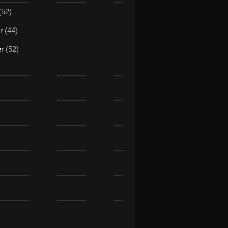
(52)
r
(44)
er
(52)