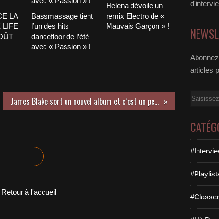
d'intervi
Helena dévoile un
CE LA
Bassmassage tient
remix Electro de «
 LIFE
l’un des hits
Mauvais Garçon » !
NEWSL
AOÛT
dancefloor de l’été
avec « Passion » !
Abonnez-
articles 
Email
James Blake sort un nouvel album et c’est un peu la douche froide !
CATÉG
#Intervi
#Playlis
Retour à l'accueil
#Classe