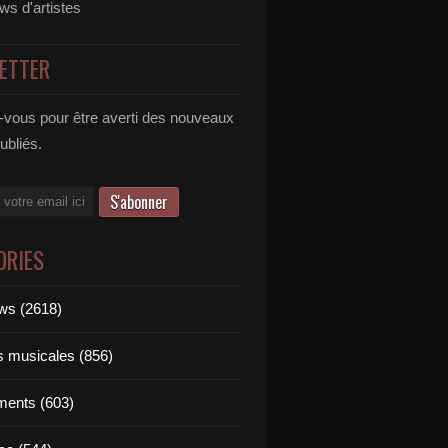
ews d'artistes
ETTER
vous pour être averti des nouveaux
publiés.
ORIES
ews (2618)
ts musicales (856)
ments (603)