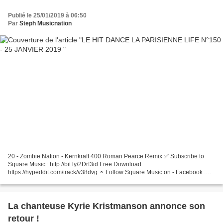
Publié le 25/01/2019 à 06:50
Par
Steph Musicnation
20 - Zombie Nation - Kernkraft 400 Roman Pearce Remix ✅ Subscribe to
Square Music : http://bit.ly/2Drf3id Free Download:
https://hypeddit.com/track/v38dvg ⚬ Follow Square Music on - Facebook :
https://www.facebook.com/Squar3Music/ - Website : ... 19 -...
La chanteuse Kyrie Kristmanson annonce son
retour !