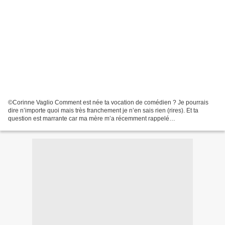
©Corinne Vaglio Comment est née ta vocation de comédien ? Je pourrais
dire n’importe quoi mais très franchement je n’en sais rien (rires). Et ta
question est marrante car ma mère m’a récemment rappelé
qu’apparemment, quand j’étais enfant et que je regardais...