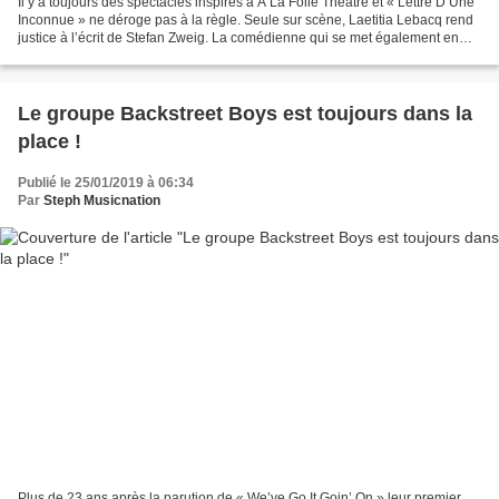
Il y a toujours des spectacles inspirés à A La Folie Théâtre et « Lettre D’Une
Inconnue » ne déroge pas à la règle. Seule sur scène, Laetitia Lebacq rend
justice à l’écrit de Stefan Zweig. La comédienne qui se met également en
scène livre une prestation...
Le groupe Backstreet Boys est toujours dans la
place !
Publié le 25/01/2019 à 06:34
Par
Steph Musicnation
Plus de 23 ans après la parution de « We’ve Go It Goin’ On » leur premier