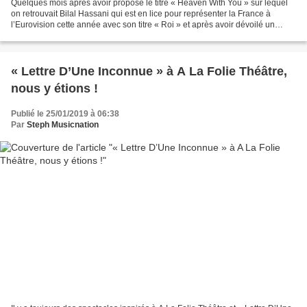
Quelques mois après avoir proposé le titre « Heaven With You » sur lequel
on retrouvait Bilal Hassani qui est en lice pour représenter la France à
l’Eurovision cette année avec son titre « Roi » et après avoir dévoilé un
remix très réussi du titre « Tout...
« Lettre D’Une Inconnue » à A La Folie Théâtre,
nous y étions !
Publié le 25/01/2019 à 06:38
Par
Steph Musicnation