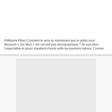
©Mélanie Elbaz Comment te sens-tu maintenant que le public peut
découvrir « Sur Mars » ton second pas discographique ? Je suis dans
l’expectative et assez impatient d’avoir enfin les premiers retours. Comme je
le dis souvent, j’ai fait ma partie du travail...