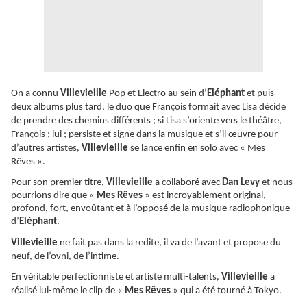
On a connu
Villevieille
Pop et Electro au sein d’
Eléphant
et puis
deux albums plus tard, le duo que François formait avec Lisa décide
de prendre des chemins différents ; si Lisa s’oriente vers le théâtre,
François ; lui ; persiste et signe dans la musique et s’il œuvre pour
d’autres artistes,
Villevieille
se lance enfin en solo avec « Mes
Rêves ».
Pour son premier titre,
Villevieille
a collaboré avec
Dan Levy
et nous
pourrions dire que «
Mes Rêves
» est incroyablement original,
profond, fort,
envoûtant
et à l’opposé de la musique radiophonique
d’
Eléphant
.
Villevieille
ne fait pas dans la redite, il va de l’avant et propose du
neuf, de l’ovni, de l’intime.
En véritable perfectionniste et artiste multi-talents,
Villevieille
a
réalisé lui-même le clip de «
Mes Rêves
» qui a été tourné à Tokyo.