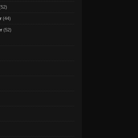
(52)
r
(44)
er
(52)