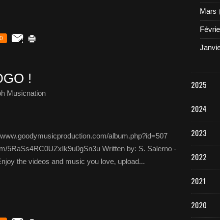
Mars
Févrie
0
Janvi
OGO !
2025
ph Musicnation
2024
2023
s://www.goodymusicproduction.com/album.php?id=507
album/5RaSs4RC0UZxIk9u0gSn3u Written by: S. Salerno -
2022
Enjoy the videos and music you love, upload...
2021
2020