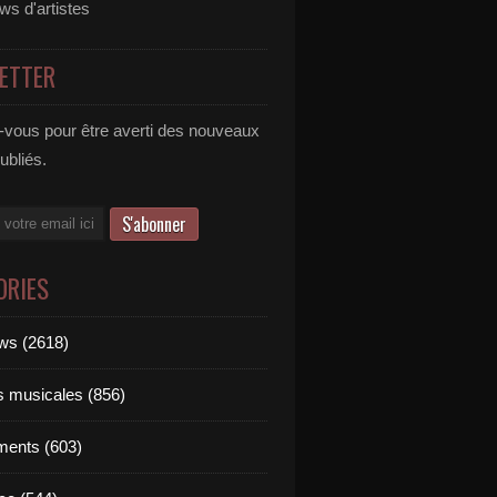
ews d'artistes
ETTER
vous pour être averti des nouveaux
publiés.
ORIES
ews (2618)
ts musicales (856)
ments (603)