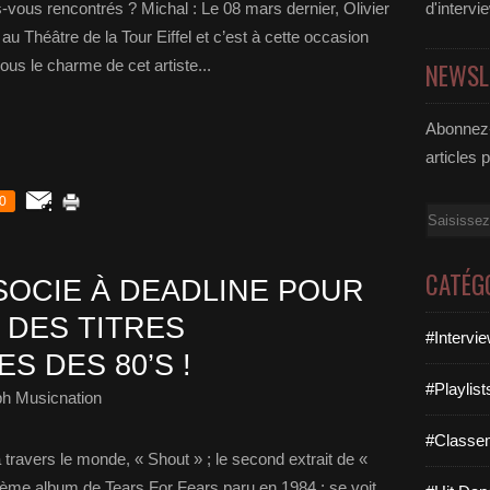
vous rencontrés ? Michal : Le 08 mars dernier, Olivier
d'intervi
i au Théâtre de la Tour Eiffel et c’est à cette occasion
ous le charme de cet artiste...
NEWSL
Abonnez-
articles 
0
Email
CATÉG
SOCIE À DEADLINE POUR
 DES TITRES
#Intervi
 DES 80’S !
#Playlis
ph Musicnation
#Classe
ravers le monde, « Shout » ; le second extrait de «
ème album de Tears For Fears paru en 1984 ; se voit