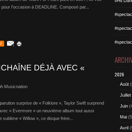
#Hit Dan
e pour l’occasion à DEADLINE. Composé par...
#spectac
#spectac
#spectac
0
ARCHI
CHAÎNE DÉJÀ AVEC «
2026
Août
(
ph Musicnation
Juillet
parution surprise de « Folklore », Taylor Swift surprend
Juin
(
 avec « Evermore » un neuvième album tout aussi
Mai
(5
e sublime « Willow », ce disque frère...
Avril
(