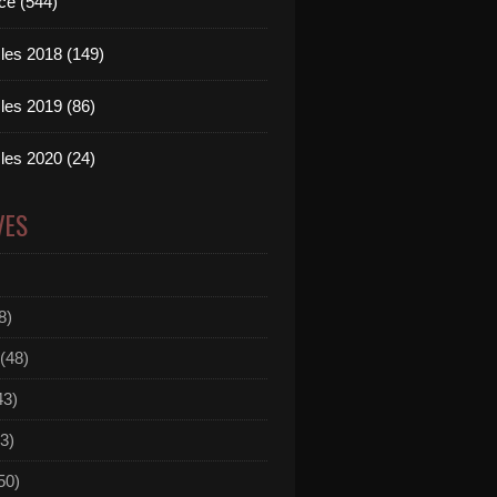
ce (544)
les 2018 (149)
les 2019 (86)
les 2020 (24)
VES
8)
(48)
43)
3)
50)