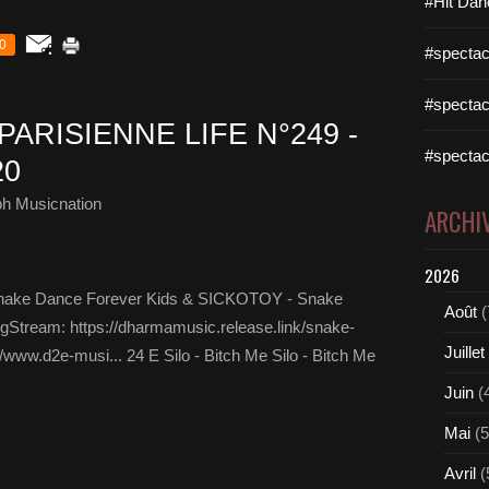
#Hit Dan
0
#spectac
#spectac
PARISIENNE LIFE N°249 -
#spectac
20
ph Musicnation
ARCHI
2026
nake Dance Forever Kids & SICKOTOY - Snake
Août
(
gStream: https://dharmamusic.release.link/snake-
Juillet
.d2e-musi... 24 E Silo - Bitch Me Silo - Bitch Me
Juin
(
Mai
(5
Avril
(