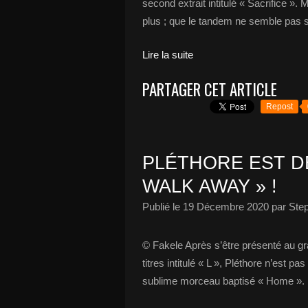
second extrait intitulé « Sacrifice ».
plus ; que le tandem ne semble pas se
Lire la suite
PARTAGER CET ARTICLE
Repost
PLÉTHORE EST D
WALK AWAY » !
Publié le
19 Décembre 2020
par Ste
© Fakele Après s’être présenté au gra
titres intitulé « L », Pléthore n’est p
sublime morceau baptisé « Home ». D