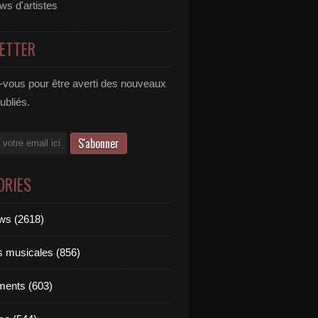
ews d'artistes
ETTER
vous pour être averti des nouveaux
publiés.
ORIES
ews (2618)
ts musicales (856)
ments (603)