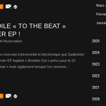
Mars
0
Févrie
Janvi
ILE « TO THE BEAT »
R EP !
2025
ph Musicnation
2024
me morceau instrumental et électronique que Zaabriskie
mier EP baptisé « Breathe Out » prévu pour le 22
2023
Beat » mais également lorsque l’on visionne...
2022
2021
0
2020