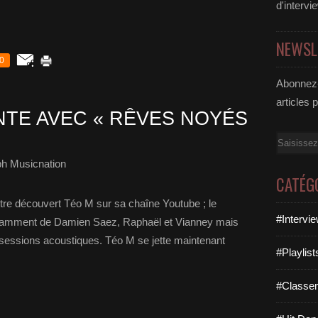
d'intervi
NEWSL
0
Abonnez-
articles 
NTE AVEC « RÊVES NOYÉS
Email
ph Musicnation
CATÉG
tre découvert Téo M sur sa chaîne Youtube ; le
#Intervi
otamment de Damien Saez, Raphaël et Vianney mais
sessions acoustiques. Téo M se jette maintenant
#Playlis
#Classe