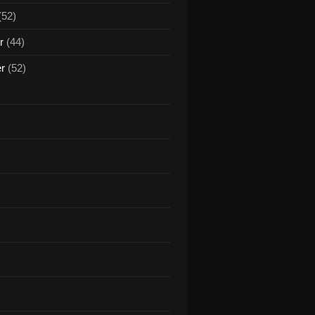
(52)
r
(44)
er
(52)