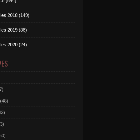
ce (544)
les 2018 (149)
les 2019 (86)
les 2020 (24)
VES
7)
(48)
43)
3)
50)