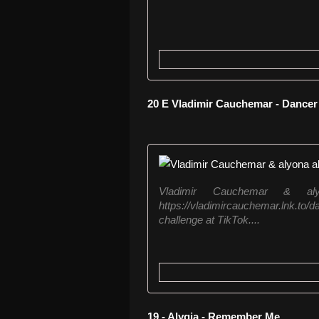
20 E Vladimir Cauchemar - Dancer
Vladimir Cauchemar & al
https://vladimircauchemar.lnk.
challenge at TikTok....
19 - Alygia - Remember Me