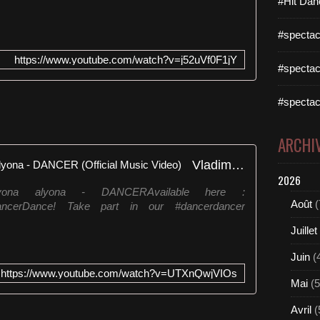
#Hit Dan
#spectac
https://www.youtube.com/watch?v=j52uVf0F1jY
#spectac
#spectac
ARCHI
Vladimir Cauchemar & alyona alyona - DANCER (Official Music Video)
2026
yona alyona - DANCERAvailable here :
Août
(
to/dancerDance! Take part in our #dancerdancer
Juillet
Juin
(
https://www.youtube.com/watch?v=UTXnQwjVIOs
Mai
(5
Avril
(