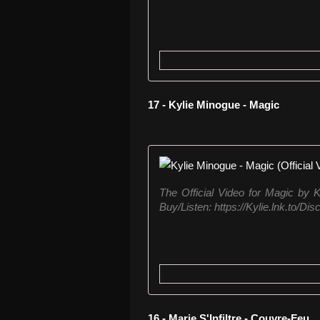
17 - Kylie Minogue - Magic
The Official Video for Magic by
Buy/Listen: https://Kylie.lnk.to/Dis
16 - Marie S'Infiltre - Couvre-Feu