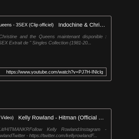
Indochine & Christine and the Queens - 3SEX (Clip officiel)
hristine and the Queens maintenant disponible :
SEX Extrait de " Singles Collection (1981-20...
https://www.youtube.com/watch?v=PJ7H-INlclg
Kelly Rowland - Hitman (Official Video)
rl.it/HITMANKRFollow Kelly Rowland:Instagram -
andTwitter - https://twitter.com/kellyrowlandF...