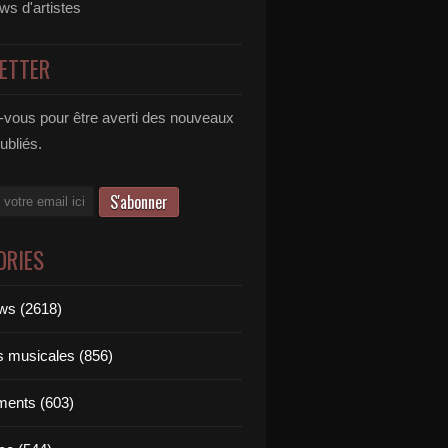
ews d'artistes
ETTER
vous pour être averti des nouveaux
publiés.
ORIES
ews (2618)
ts musicales (856)
ments (603)