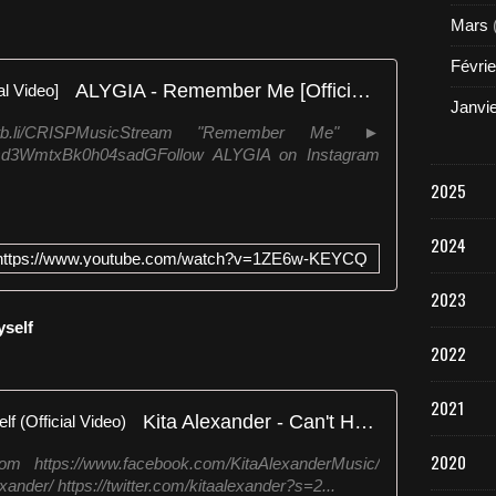
Mars
Févrie
ALYGIA - Remember Me [Official Video]
Janvi
ytb.li/CRISPMusicStream "Remember Me" ►
5igLjsd3WmtxBk0h04sadGFollow ALYGIA on Instagram
2025
2024
https://www.youtube.com/watch?v=1ZE6w-KEYCQ
2023
yself
2022
2021
Kita Alexander - Can't Help Myself (Official Video)
2020
com https://www.facebook.com/KitaAlexanderMusic/
ander/ https://twitter.com/kitaalexander?s=2...