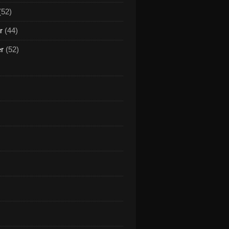
(52)
r
(44)
er
(52)