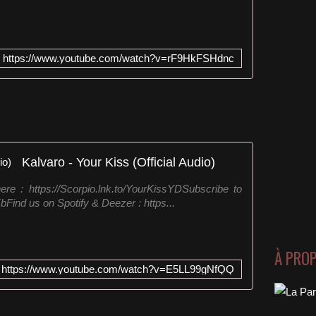
https://www.youtube.com/watch?v=rF9HkFSHdnc
Kalvaro - Your Kiss (Official Audio)
ere : https://Scorpio.lnk.to/YourKissYDSubscribe to
KbFind us on Spotify & Deezer : https...
À PRO
https://www.youtube.com/watch?v=E5LL99gNfQQ