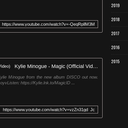
2019
2018
https://www.youtube.com/watch?v=-QeqRpllM3M
2017
2016
2015
Kylie Minogue - Magic (Official Video)
 Kylie Minogue from the new album DISCO out now.
coyvListen: https://Kylie.lnk.to/MagicID ...
https://www.youtube.com/watch?v=vzZn31gd_Jc