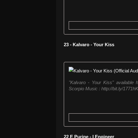
23 - Kalvaro - Your Kiss
"Kalvaro - Your Kiss" available h
Scorpio Music : http://bit.ly/1771h
22 E Purine - I Engineer