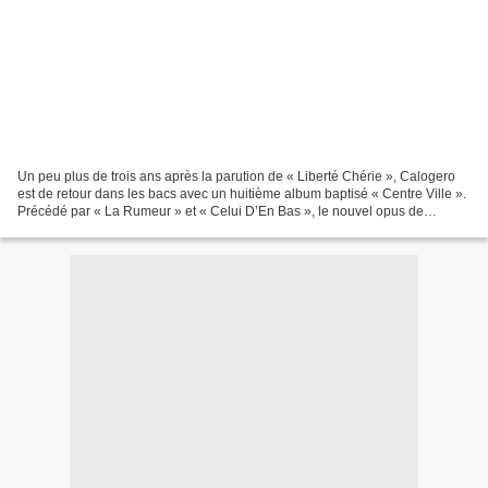
Un peu plus de trois ans après la parution de « Liberté Chérie », Calogero
est de retour dans les bacs avec un huitième album baptisé « Centre Ville ».
Précédé par « La Rumeur » et « Celui D’En Bas », le nouvel opus de
Calogero contient également « On...