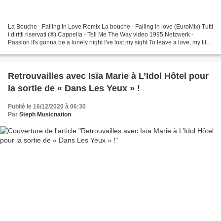
La Bouche - Falling In Love Remix La bouche - Falling in love (EuroMix) Tutti
i diritti riservati (®) Cappella - Tell Me The Way video 1995 Netzwerk -
Passion It's gonna be a lonely night I've lost my sight To leave a love, my life
without a passion I...
Retrouvailles avec Isïa Marie à L’Idol Hôtel pour
la sortie de « Dans Les Yeux » !
Publié le 16/12/2020 à 06:30
Par
Steph Musicnation