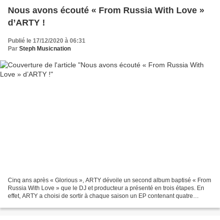
Nous avons écouté « From Russia With Love »
d’ARTY !
Publié le 17/12/2020 à 06:31
Par
Steph Musicnation
Cinq ans après « Glorious », ARTY dévoile un second album baptisé « From
Russia With Love » que le DJ et producteur a présenté en trois étapes. En
effet, ARTY a choisi de sortir à chaque saison un EP contenant quatre
morceaux de ce deuxième opus et de...