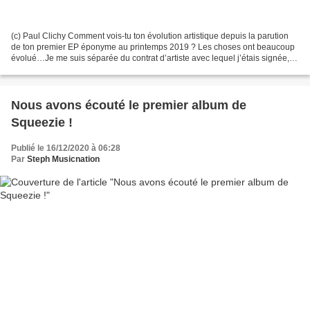
(c) Paul Clichy Comment vois-tu ton évolution artistique depuis la parution
de ton premier EP éponyme au printemps 2019 ? Les choses ont beaucoup
évolué…Je me suis séparée du contrat d’artiste avec lequel j’étais signée, je
me suis mise à travailler toute...
Nous avons écouté le premier album de
Squeezie !
Publié le 16/12/2020 à 06:28
Par
Steph Musicnation