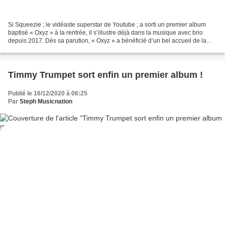
Si Squeezie ; le vidéaste superstar de Youtube ; a sorti un premier album
baptisé « Oxyz » à la rentrée, il s’illustre déjà dans la musique avec brio
depuis 2017. Dès sa parution, « Oxyz » a bénéficié d’un bel accueil de la
part du public et nous vous...
Timmy Trumpet sort enfin un premier album !
Publié le 16/12/2020 à 06:25
Par
Steph Musicnation