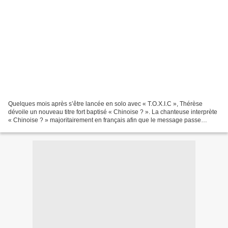
Quelques mois après s’être lancée en solo avec « T.O.X.I.C », Thérèse
dévoile un nouveau titre fort baptisé « Chinoise ? ». La chanteuse interprète
« Chinoise ? » majoritairement en français afin que le message passe
directement et les propos de l’artiste...