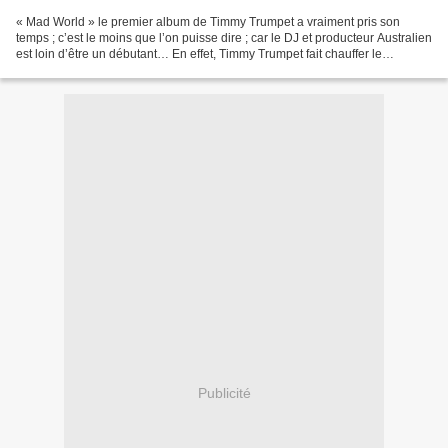
« Mad World » le premier album de Timmy Trumpet a vraiment pris son
temps ; c’est le moins que l’on puisse dire ; car le DJ et producteur Australien
est loin d’être un débutant… En effet, Timmy Trumpet fait chauffer le
dancefloor depuis 11 ans déjà ;...
Publicité