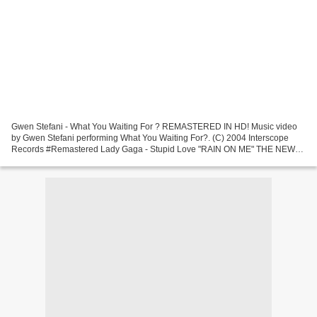
Gwen Stefani - What You Waiting For ? REMASTERED IN HD! Music video
by Gwen Stefani performing What You Waiting For?. (C) 2004 Interscope
Records #Remastered Lady Gaga - Stupid Love "RAIN ON ME" THE NEW
SINGLE & VIDEO FROM LADY GAGA WITH ARIANA GRANDE...