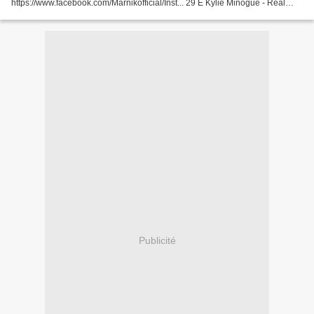
https://www.facebook.com/Marnikofficial/Inst... 29 E Kylie Minogue - Real
Groove Kylie Minogue performing Real...
Publicité