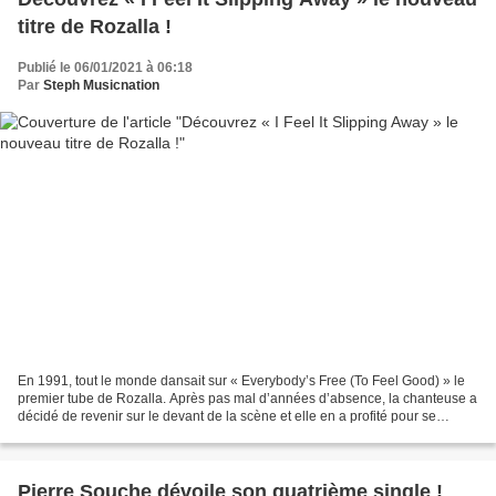
titre de Rozalla !
Publié le 06/01/2021 à 06:18
Par
Steph Musicnation
En 1991, tout le monde dansait sur « Everybody’s Free (To Feel Good) » le
premier tube de Rozalla. Après pas mal d’années d’absence, la chanteuse a
décidé de revenir sur le devant de la scène et elle en a profité pour se
réinventer totalement. Si pour...
Pierre Souche dévoile son quatrième single !