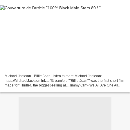
Michael Jackson - Billie Jean Listen to more Michael Jackson:
https://MichaelJackson.lnk.to/Stream!bjo ""Billie Jean"" was the first short film
made for 'Thriller,' the biggest-selling al... Jimmy Cliff - We All Are One All
Right Reserved To Jimmy Cliff....