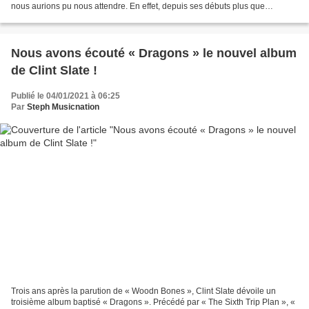
nous aurions pu nous attendre. En effet, depuis ses débuts plus que
prometteurs en 2018 avec « Sweet But Psycho...
Nous avons écouté « Dragons » le nouvel album
de Clint Slate !
Publié le 04/01/2021 à 06:25
Par
Steph Musicnation
Trois ans après la parution de « Woodn Bones », Clint Slate dévoile un
troisième album baptisé « Dragons ». Précédé par « The Sixth Trip Plan », «