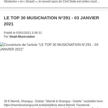
Obstacles » et « Smash », le nouvel opus de Clint Slate est certes court
puisqu’il ne contient que neuf...
LE TOP 30 MUSICNATION N°291 - 03 JANVIER
2021
Publié le 03/01/2021 à 06:31
Par
Steph Musicnation
30 E Marnik, Shanguy - Dalida " Marnik & Shanguy - Dalida " available here :
https://marnikxshanguy.lnk.to/dalidaMore about Marnik :Facebook :