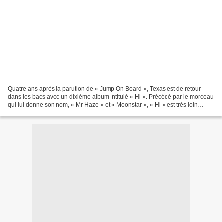
Quatre ans après la parution de « Jump On Board », Texas est de retour
dans les bacs avec un dixième album intitulé « Hi ». Précédé par le morceau
qui lui donne son nom, « Mr Haze » et « Moonstar », « Hi » est très loin
d’être le meilleur album de Texas...