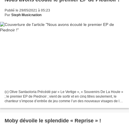
Publié le 29/05/2021 à 05:23
Par
Steph Musicnation
(c) Olive Santaoloria Précédé par « Le Vertige », « Souvenirs De La Houle »
; le premier EP de Piednoir ; vient de sortir et en cinq titres seulement, le
chanteur s’impose d’entrée de jeu comme l’un des nouveaux visages de la
chanson Française à suivre...
Moby dévoile le splendide « Reprise » !