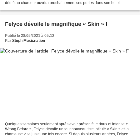
dédié au chanteur ouvrira prochainement ses portes dans son hôtel
particulier situé rue de Verneuil, Florent...
Felyce dévoile le magnifique « Skin » !
Publié le 28/05/2021 à 05:12
Par
Steph Musicnation
Quelques semaines seulement après avoir présenté le doux et intense «
Wrong Before », Felyce dévoile un tout nouveau titre intitulé « Skin » et la
chanteuse vise juste une fois encore. Si depuis plusieurs années, Felyce
enchaîne les singles et que l’artiste...