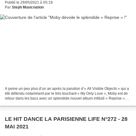
Publié le 29/05/2021 à 05:18
Par
Steph Musicnation
A peine un peu plus d’un an après la parution d’« All Visible Objects » qui a
été défendu notamment par le très touchant « My Only Love », Moby est de
retour dans les bacs avec un splendide nouvel album intitulé « Reprise ».
Ce nouveau disque signé sur...
LE HIT DANCE LA PARISIENNE LIFE N°272 - 28
MAI 2021