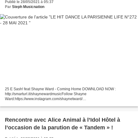
Publié le 28/05/2021 à 05:37
Par
Steph Musicnation
25 E Sash! feat Shayne Ward - Coming Home DOWNLOAD NOW :
http://smarturl.it/shaynewardmusicFollow Shayne
Ward:https://www.instagram.com/shaynetward/​
https://www.facebook.com/shayneward​https://twitte... 24 E Chris Avedon -
The Letter Download &
Stream:https://chrisavedon.fanlink.to/theletterLYRICSGimme...
Rencontre avec Alice Animal à l’Idol Hôtel à
l’occasion de la parution de « Tandem » !