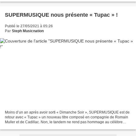
SUPERMUSIQUE nous présente « Tupac » !
Publié le 27/05/2021 à 05:26
Par
Steph Musicnation
Moins d’un an après avoir sorti « Dimanche Soir », SUPERMUSIQUE est de
retour avec « Tupac » un nouveau titre composé en compagnie de Romain
Muller et de Cadillac. Non, le tandem ne rend pas hommage au célèbre
rappeur de la West Coast abattu en 1996 mais...