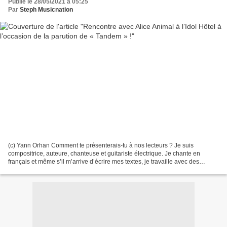
Publié le 28/05/2021 à 05:25
Par
Steph Musicnation
(c) Yann Orhan Comment te présenterais-tu à nos lecteurs ? Je suis
compositrice, auteure, chanteuse et guitariste électrique. Je chante en
français et même s’il m’arrive d’écrire mes textes, je travaille avec des
auteurs car j’aime beaucoup collaborer...