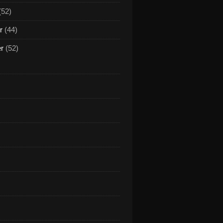
(52)
r
(44)
er
(52)