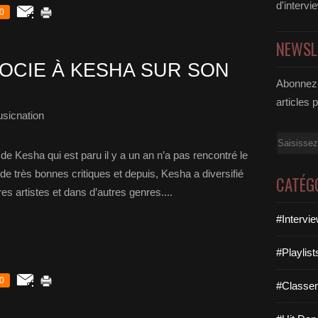
d'intervi
0
NEWSL
SOCIE À KESHA SUR SON
Abonnez-
articles 
sicnation
Email
e Kesha qui est paru il y a un an n’a pas rencontré le
e très bonnes critiques et depuis, Kesha a diversifié
CATÉG
es artistes et dans d’autres genres....
#Intervi
#Playlis
0
#Classe