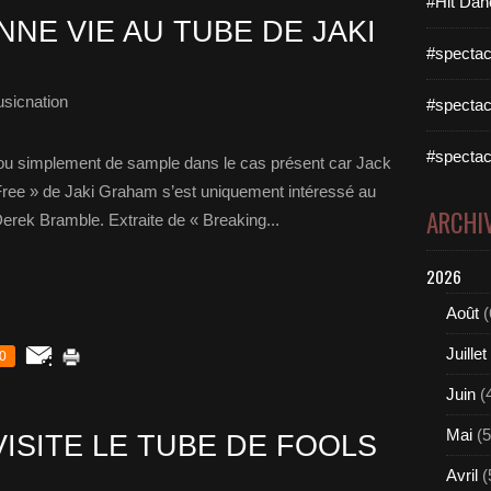
#Hit Dan
NE VIE AU TUBE DE JAKI
#spectac
sicnation
#spectac
#spectac
e ou simplement de sample dans le cas présent car Jack
 Free » de Jaki Graham s’est uniquement intéressé au
ARCHI
 Derek Bramble. Extraite de « Breaking...
2026
Août
(
Juillet
0
Juin
(
Mai
(5
ISITE LE TUBE DE FOOLS
Avril
(