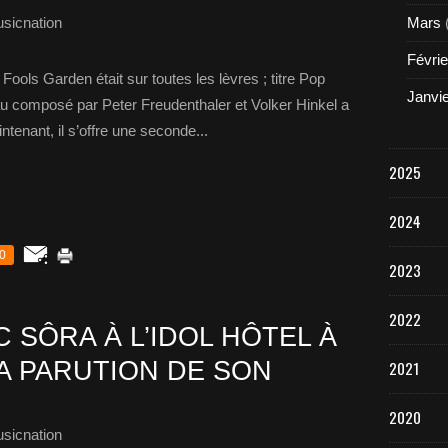
sicnation
Mars
Févrie
Fools Garden était sur toutes les lèvres ; titre Pop
Janvi
au composé par Peter Freudenthaler et Volker Hinkel a
ntenant, il s’offre une seconde...
2025
2024
0
2023
2022
SÔRA À L’IDOL HÔTEL À
A PARUTION DE SON
2021
2020
sicnation