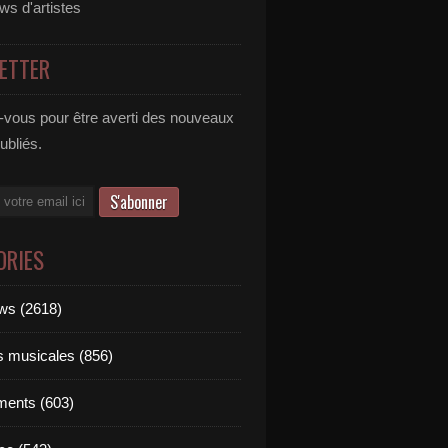
ews d'artistes
ETTER
vous pour être averti des nouveaux
publiés.
ORIES
ews (2618)
ts musicales (856)
ments (603)