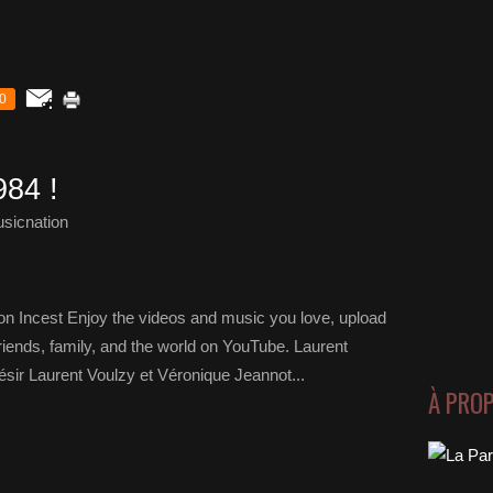
0
84 !
sicnation
n Incest Enjoy the videos and music you love, upload
h friends, family, and the world on YouTube. Laurent
sir Laurent Voulzy et Véronique Jeannot...
À PRO