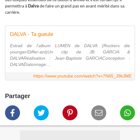
des disques essentiels de ce début d’année et il est certain qu’il
permettra à
Dalva
de faire un grand pas en avant mérité dans sa
carrière.
DALVA - Ta gueule
Extrait de l'album LUMEN de DALVA (Rockers die
younger/Differ-ant)Un clip de JB GARCIA &
DALVARéalisation : Jean-Baptiste GARCIAConception :
DALVAÉtalonnage:...
https://www.youtube.com/watch?v=7N65_J9kJME
Partager