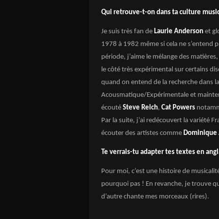
Qui retrouve-t-on dans ta culture musi
Je suis très fan de
Laurie Anderson
et g
1978 à 1982 même si cela ne s’entend pa
période, j’aime le mélange des matières,
le côté très expérimental sur certains
quand on entend de la recherche dans la
Acousmatique/Expérimentale et maintena
écouté
Steve Reich
,
Cat Powers
notamm
Par la suite, j’ai redécouvert la variété 
écouter des artistes comme
Dominique
Te verrais-tu adapter tes textes en ang
Pour moi, c’est une histoire de musicalité
pourquoi pas ! En revanche, je trouve qu
d’autre chante mes morceaux (rires).