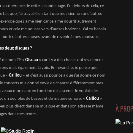
r la cohérence de cette seconde page. En dehors de cela, ce
 fait que j’ai travaillé en tant que musicienne sur d’autres
exercice que j’aime bien car cela me nourrit autrement
nnes et cela me pousse vers d’autres horizons. J’ai eu besoin
 murir d’autres choses avant de revenir à mes chansons.
es deux disques ?
é de mon EP «
Oiseau
» car il y a des choses qui reviennent
es sons mais également la voix. En revanche, je pense que
que «
Caillou
» et c’est aussi pour cela que j’ai donné ce nom
 de concerts m’a donné envie de chanter différemment mes
uveaux morceaux en fonction de la scène. Je voulais des
ec un peu plus de basses et de matière sonore. «
Caillou
»
À PRO
 peu plus direct dans sa musique et dans son adresse même
ages dans mes textes.