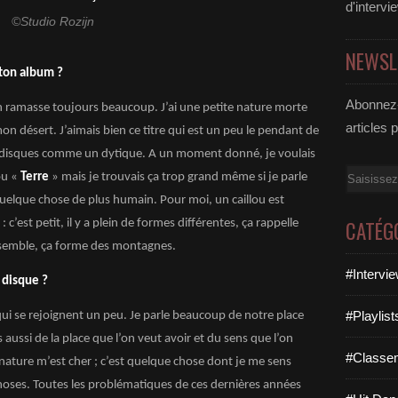
d'intervi
©Studio Rozijn
NEWSL
e ton album ?
Abonnez-
 j’en ramasse toujours beaucoup. J’ai une petite nature morte
articles 
on désert. J’aimais bien ce titre qui est un peu le pendant de
eux disques comme un dytique. A un moment donné, je voulais
Email
u «
Terre
» mais je trouvais ça trop grand même si je parle
quelque chose de plus humain. Pour moi, un caillou est
CATÉG
: c’est petit, il y a plein de formes différentes, ça rappelle
ensemble, ça forme des montagnes.
#Intervi
 disque ?
#Playlis
ui se rejoignent un peu. Je parle beaucoup de notre place
 aussi de la place que l’on veut avoir et du sens que l’on
#Classe
nature m’est cher ; c’est quelque chose dont je me sens
hoses. Toutes les problématiques de ces dernières années