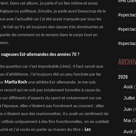
#Hit Dan
ent. Dans cet album, je parle d’un lien intime et assez
logique ou politique. Ensuite, je parle aussi beaucoup de la
#spectac
nce avec l’actualité car j’ai été assez marquée par tous les
; le fait qu’il y ait toujours des classes très dominantes et
#spectac
 parler de comment on le ressent dans le corps tout en
sens.
#spectac
es nageuses Est-allemandes des années 70 ?
ARCHI
e question car c’est improbable (rires). Il faut savoir que
 fan d’athlétisme. J’ai toujours été un peu fascinée par les
2026
par
Marita Koch
une athlète Est-allemande. Je me suis
Août
(
 un record qui ne soit pas totalement honnête à cause du
Juillet
e sur différents d’aspects du sport et notamment sur ces
’à l’époque, elles n’étaient pas forcément au courant ; elles
Juin
(
les n’étaient que des marionnettes. Il y avait un sentiment de
Mai
(5
 utilisés uniquement à des fins fonctionnelles, on en oubliait
ché et j’ai voulu en parler au travers du titre «
Les
Avril
(