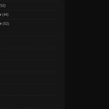
(52)
r
(44)
er
(52)