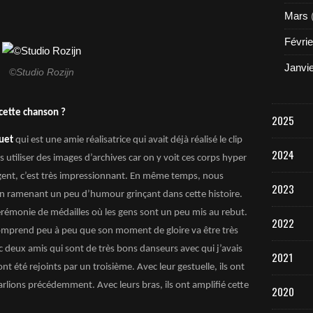
Mars
Févrie
Janvi
©Studio Rozijn
 cette chanson ?
2025
guet
qui est une amie réalisatrice qui avait déjà réalisé le clip
2024
s utiliser des images d’archives car on y voit ces corps hyper
gent, c’est très impressionnant. En même temps, nous
2023
en ramenant un peu d’humour grinçant dans cette histoire.
rémonie de médailles où les gens sont un peu mis au rebut.
2022
 comprend peu à peu que son moment de gloire va être très
vec deux amis qui sont de très bons danseurs avec qui j’avais
2021
ont été rejoints par un troisième. Avec leur gestuelle, ils ont
rlions précédemment. Avec leurs bras, ils ont amplifié cette
2020