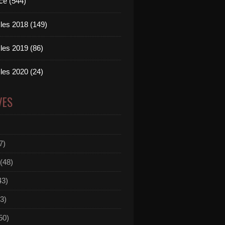
ce (544)
les 2018 (149)
les 2019 (86)
les 2020 (24)
VES
7)
(48)
43)
3)
50)