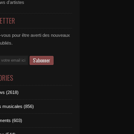
ews d'artistes
ETTER
vous pour être averti des nouveaux
publiés.
ORIES
ews (2618)
ts musicales (856)
ments (603)