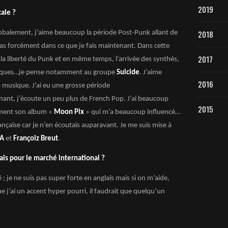
2019
cale ?
2018
lobalement, j’aime beaucoup la période Post-Punk allant de
s forcément dans ce que je fais maintenant. Dans cette
2017
 la liberté du Punk et en même temps, l’arrivée des synthés,
 disques…je pense notamment au groupe
Suicide
. J’aime
2016
 musique. J’ai eu une grosse période
nt, j’écoute un peu plus de French Pop. J’ai beaucoup
2015
ent son album «
Moon Pix
» qui m’a beaucoup influencé…
Française car je n’en écoutais auparavant. Je me suis mise à
 A
et
Françoiz Breut
.
lais pour le marché international ?
 ; je ne suis pas super forte en anglais mais si on m’aide,
e j’ai un accent hyper pourri, il faudrait que quelqu’un