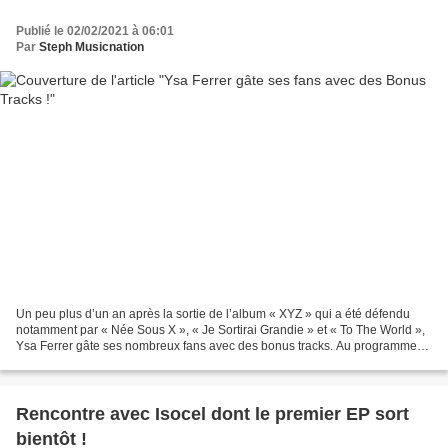
Publié le 02/02/2021 à 06:01
Par
Steph Musicnation
Un peu plus d’un an après la sortie de l’album « XYZ » qui a été défendu
notamment par « Née Sous X », « Je Sortirai Grandie » et « To The World »,
Ysa Ferrer gâte ses nombreux fans avec des bonus tracks. Au programme
de ce nouveau disque qui vient prolonger...
Rencontre avec Isocel dont le premier EP sort
bientôt !