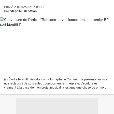
Publié le 01/02/2021 à 09:23
Par
Steph Musicnation
(c) Élodie Roy http://elodieroyphotographe.fr/ Comment te présenterais-tu à
nos lecteurs ? Je suis auteur, compositeur et interprète. L’écriture est
vraiment à la base de mon projet musical ; c’est quelque chose de primordial
pour moi d’autant plus que...