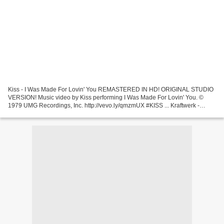
Kiss - I Was Made For Lovin' You REMASTERED IN HD! ORIGINAL STUDIO
VERSION! Music video by Kiss performing I Was Made For Lovin' You. ©
1979 UMG Recordings, Inc. http://vevo.ly/qmzmUX #KISS ... Kraftwerk -
Radioactivity 1975 - (c) Kling Klang Kelis -...