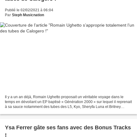
Publié le 02/02/2021 à 06:04
Par
Steph Musicnation
Il y a un an déjà, Romain Ughetto proposait un véritable voyage dans le
temps en dévoilant un EP baptisé « Génération 2000 » sur lequel il reprenait
à sa sauce notamment des tubes des L5, Kyo, Sheryfa Luna et Britney
Spears. L’artiste a décidé de continuer...
Ysa Ferrer gâte ses fans avec des Bonus Tracks
!