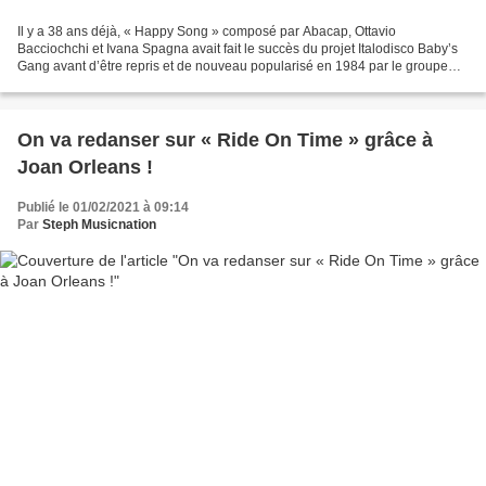
Il y a 38 ans déjà, « Happy Song » composé par Abacap, Ottavio
Bacciochchi et Ivana Spagna avait fait le succès du projet Italodisco Baby’s
Gang avant d’être repris et de nouveau popularisé en 1984 par le groupe
Boney M. Cette année, Enrico Ostendorf...
On va redanser sur « Ride On Time » grâce à
Joan Orleans !
Publié le 01/02/2021 à 09:14
Par
Steph Musicnation