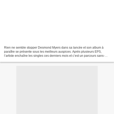
Rien ne semble stopper Desmond Myers dans sa lancée et son album à
paraître se présente sous les meilleurs auspices. Après plusieurs EPS,
l’artiste enchaîne les singles ces derniers mois et c’est un parcours sans-
faute pour le chanteur qui vient de dévoiler...