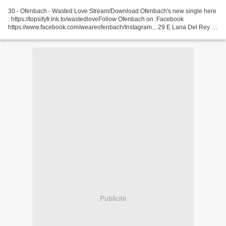
30 - Ofenbach - Wasted Love Stream/Download Ofenbach's new single here
: https://topsifyfr.lnk.to/wastedloveFollow Ofenbach on :Facebook
https://www.facebook.com/weareofenbach/Instagram... 29 E Lana Del Rey -
Chemtrails Over The Country Club Lana Del...
Publicité