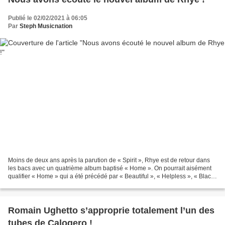
Publié le 02/02/2021 à 06:05
Par
Steph Musicnation
Moins de deux ans après la parution de « Spirit », Rhye est de retour dans
les bacs avec un quatrième album baptisé « Home ». On pourrait aisément
qualifier « Home » qui a été précédé par « Beautiful », « Helpless », « Black
Rain » et « Come In Closer...
Romain Ughetto s’approprie totalement l’un des
tubes de Calogero !