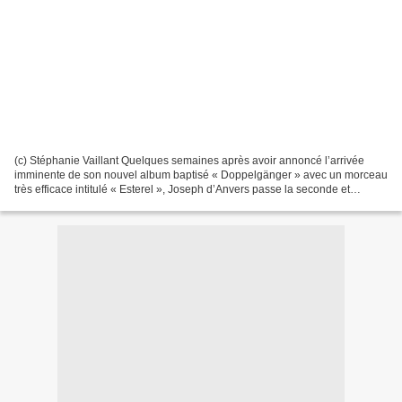
(c) Stéphanie Vaillant Quelques semaines après avoir annoncé l’arrivée
imminente de son nouvel album baptisé « Doppelgänger » avec un morceau
très efficace intitulé « Esterel », Joseph d’Anvers passe la seconde et
dévoile « Un Homme ». Si nous apprécions...