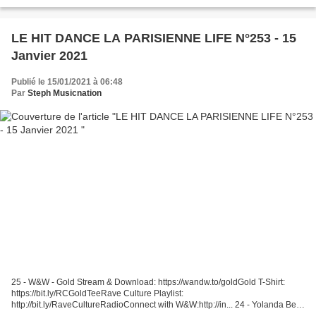
chanteuse et composé par...
LE HIT DANCE LA PARISIENNE LIFE N°253 - 15
Janvier 2021
Publié le 15/01/2021 à 06:48
Par
Steph Musicnation
25 - W&W - Gold Stream & Download: https://wandw.to/goldGold T-Shirt:
https://bit.ly/RCGoldTeeRave Culture Playlist:
http://bit.ly/RaveCultureRadioConnect with W&W:http://in... 24 - Yolanda Be
Cool - No More Sorrow Yolanda Be Cool - No More Sorrow (Official...