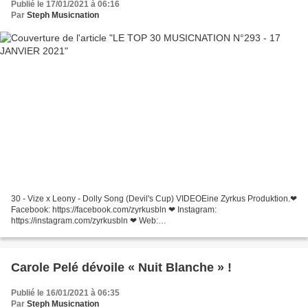
Publié le 17/01/2021 à 06:16
Par
Steph Musicnation
30 - Vize x Leony - Dolly Song (Devil's Cup) VIDEOEine Zyrkus Produktion.❤
Facebook: https://facebook.com/zyrkusbln ❤ Instagram:
https://instagram.com/zyrkusbln ❤ Web:
https://www.zyrkus.comKonzept/Regi... 29 - Jennifer Lopez - In The Morning
Jennifer...
Carole Pelé dévoile « Nuit Blanche » !
Publié le 16/01/2021 à 06:35
Par
Steph Musicnation