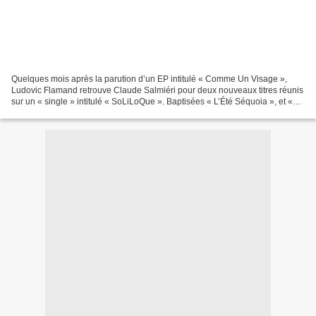
Quelques mois après la parution d’un EP intitulé « Comme Un Visage »,
Ludovic Flamand retrouve Claude Salmiéri pour deux nouveaux titres réunis
sur un « single » intitulé « SoLiLoQue ». Baptisées « L’Été Séquoia », et «
Allons Enfants De La Folie », les...