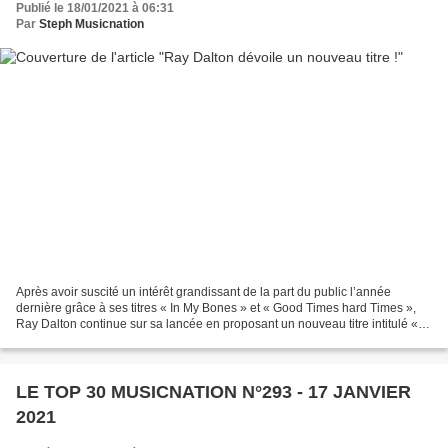
Publié le 18/01/2021 à 06:31
Par
Steph Musicnation
Après avoir suscité un intérêt grandissant de la part du public l’année
dernière grâce à ses titres « In My Bones » et « Good Times hard Times »,
Ray Dalton continue sur sa lancée en proposant un nouveau titre intitulé «
Don’t Make Me Miss You ». Avec...
LE TOP 30 MUSICNATION N°293 - 17 JANVIER
2021