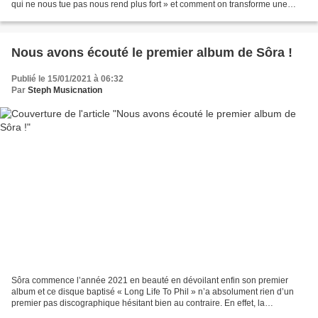
qui ne nous tue pas nous rend plus fort » et comment on transforme une
tempête personnelle en petite...
Nous avons écouté le premier album de Sôra !
Publié le 15/01/2021 à 06:32
Par
Steph Musicnation
Sôra commence l’année 2021 en beauté en dévoilant enfin son premier
album et ce disque baptisé « Long Life To Phil » n’a absolument rien d’un
premier pas discographique hésitant bien au contraire. En effet, la
chanteuse qui avait déjà dévoilé un EP et...