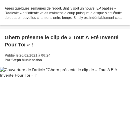
Après quelques semaines de report, Bintily sort un nouvel EP baptisé «
Radicale » et l’attente valait vraiment le coup puisque le disque s’est étoffé
de quatre nouvelles chansons entre temps. Bintily est indéniablement ce
que l’on peut appeler une artiste...
Ghern présente le clip de « Tout A Eté Inventé
Pour Toi » !
Publié le 26/02/2021 à 06:24
Par
Steph Musicnation