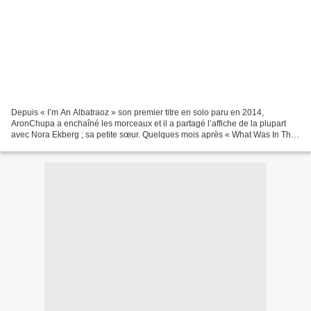
Depuis « I’m An Albatraoz » son premier titre en solo paru en 2014,
AronChupa a enchaîné les morceaux et il a partagé l’affiche de la plupart
avec Nora Ekberg ; sa petite sœur. Quelques mois après « What Was In The
Glass », le tandem se retrouve pour...