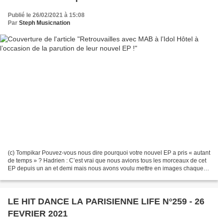
Publié le 26/02/2021 à 15:08
Par
Steph Musicnation
(c) Tompikar Pouvez-vous nous dire pourquoi votre nouvel EP a pris « autant
de temps » ? Hadrien : C’est vrai que nous avions tous les morceaux de cet
EP depuis un an et demi mais nous avons voulu mettre en images chaque
titre en liant tous les clips...
LE HIT DANCE LA PARISIENNE LIFE N°259 - 26
FEVRIER 2021