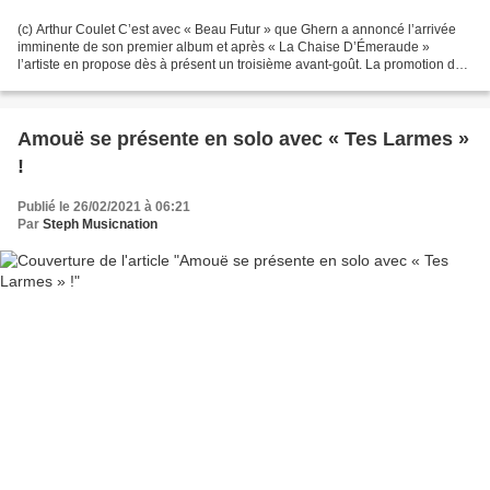
(c) Arthur Coulet C’est avec « Beau Futur » que Ghern a annoncé l’arrivée
imminente de son premier album et après « La Chaise D’Émeraude »
l’artiste en propose dès à présent un troisième avant-goût. La promotion de
« Tout A Été Inventé Pour Toi » se poursuit...
Amouë se présente en solo avec « Tes Larmes »
!
Publié le 26/02/2021 à 06:21
Par
Steph Musicnation