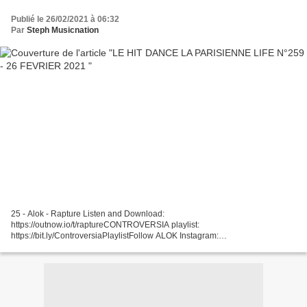
Publié le 26/02/2021 à 06:32
Par
Steph Musicnation
25 - Alok - Rapture Listen and Download:
https://outnow.io/t/raptureCONTROVERSIA playlist:
https://bit.ly/ControversiaPlaylistFollow ALOK Instagram:
https://www.instagram.com/al... 24 - Joan Orleans - Ride On Time Release:
01.01.2021Buy here: https://zyxdance.lnk.to/UXuA5i5iJoan...