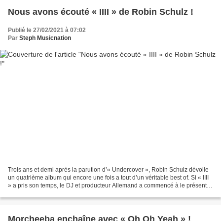
Nous avons écouté « IIII » de Robin Schulz !
Publié le 27/02/2021 à 07:02
Par
Steph Musicnation
Trois ans et demi après la parution d’« Undercover », Robin Schulz dévoile
un quatrième album qui encore une fois a tout d’un véritable best of. Si « IIII
» a pris son temps, le DJ et producteur Allemand a commencé à le présenter
dès l’automne 2018. Précédé...
Morcheeba enchaîne avec « Oh Oh Yeah » !