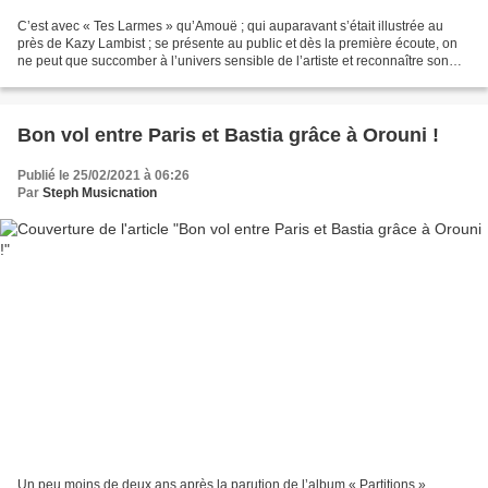
C’est avec « Tes Larmes » qu’Amouë ; qui auparavant s’était illustrée au
près de Kazy Lambist ; se présente au public et dès la première écoute, on
ne peut que succomber à l’univers sensible de l’artiste et reconnaître son
très grand potentiel. Amouë...
Bon vol entre Paris et Bastia grâce à Orouni !
Publié le 25/02/2021 à 06:26
Par
Steph Musicnation
Un peu moins de deux ans après la parution de l’album « Partitions »,