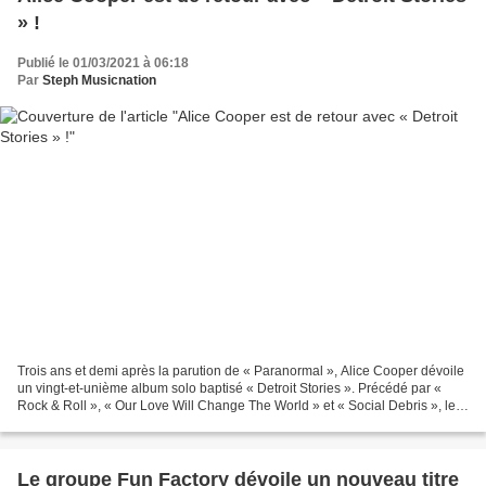
» !
Publié le 01/03/2021 à 06:18
Par
Steph Musicnation
Trois ans et demi après la parution de « Paranormal », Alice Cooper dévoile
un vingt-et-unième album solo baptisé « Detroit Stories ». Précédé par «
Rock & Roll », « Our Love Will Change The World » et « Social Debris », le
cru 2021 sonne vraiment comme...
Le groupe Fun Factory dévoile un nouveau titre