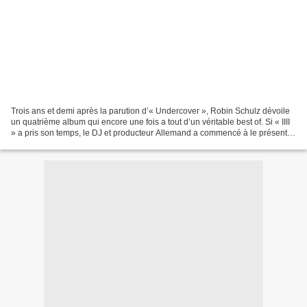
Trois ans et demi après la parution d’« Undercover », Robin Schulz dévoile
un quatrième album qui encore une fois a tout d’un véritable best of. Si « IIII
» a pris son temps, le DJ et producteur Allemand a commencé à le présenter
dès l’automne 2018. Précédé...