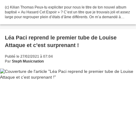
(c) Kilian Thomas Peux-tu expliciter pour nous le titre de ton nouvel album
baptisé « Au Hasard Cet Espoir » ? C’est un titre que je trouvais joli et assez
large pour regrouper plein d’états d’âme différents. On m’a demandé à
plusieurs reprises si cela...
Léa Paci reprend le premier tube de Louise
Attaque et c’est surprenant !
Publié le 27/02/2021 à 07:04
Par
Steph Musicnation