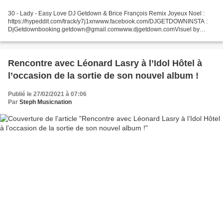
30 - Lady - Easy Love DJ Getdown & Brice François Remix Joyeux Noel :
https://hypeddit.com/track/y7j1xnwww.facebook.com/DJGETDOWNINSTA :
DjGetdownbooking.getdown@gmail.comwww.djgetdown.comVisuel by
@BfAgency 29 - Hoshi - Et Même Après Je T'Aimerai Hoshi...
Rencontre avec Léonard Lasry à l’Idol Hôtel à
l’occasion de la sortie de son nouvel album !
Publié le 27/02/2021 à 07:06
Par
Steph Musicnation