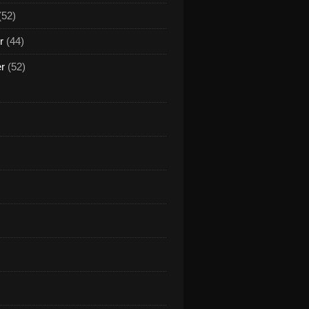
(52)
r
(44)
er
(52)