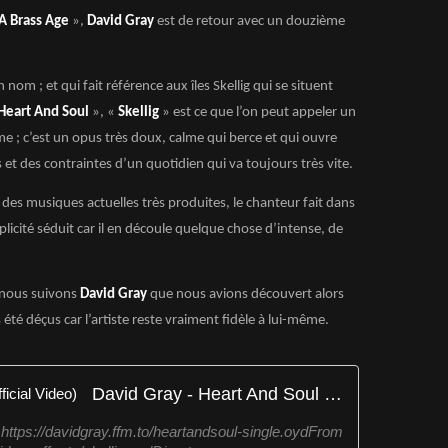
 A Brass Age
»,
David Gray
est de retour avec un douzième
nom ; et qui fait référence aux îles Skellig qui se situent
Heart And Soul
», «
Skellig
» est ce que l’on peut appeler un
me ; c’est un opus très doux, calme qui berce et qui ouvre
t des contraintes d’un quotidien qui va toujours très vite.
 des musiques actuelles très produites, le chanteur fait dans
plicité séduit car il en découle quelque chose d’intense, de
 nous suivons
David Gray
que nous avions découvert alors
été déçus car l’artiste reste vraiment fidèle à lui-même.
David Gray - Heart And Soul (Official Video)
ttps://davidgray.ffm.to/heartandsoul-single.oydFrom