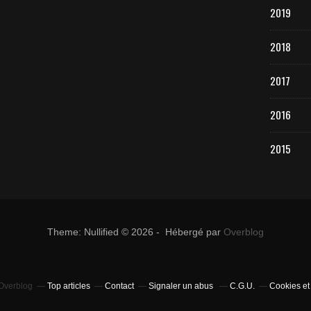
2019
2018
2017
2016
2015
Theme: Nullified © 2026 - Hébergé par
Overblog
 Overblog
Top articles
Contact
Signaler un abus
C.G.U.
Cookies et