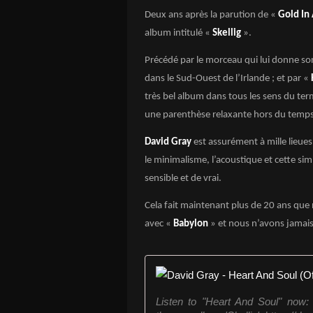
Deux ans après la parution de «
Gold In
album intitulé «
Skellig
».
Précédé par le morceau qui lui donne son 
dans le Sud-Ouest de l’Irlande ; et par «
très bel album dans tous les sens du ter
une parenthèse relaxante hors du temps e
David Gray
est assurément à mille lieues
le minimalisme, l’acoustique et cette sim
sensible et de vrai.
Cela fait maintenant plus de 20 ans que
avec «
Babylon
» et nous n’avons jamais 
Listen to "Heart And Soul" now: h