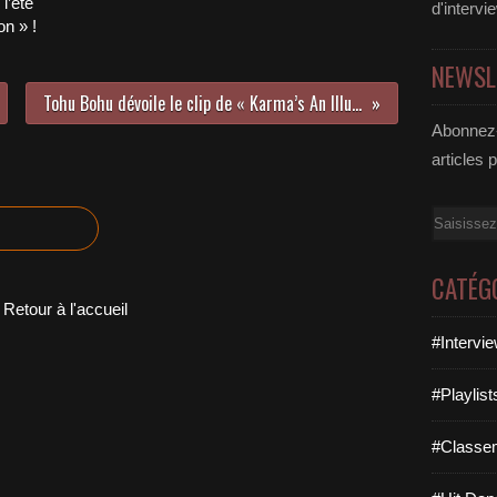
l’été
d'intervi
n » !
NEWSL
Tohu Bohu dévoile le clip de « Karma’s An Illusion » !
Abonnez-
articles 
Email
CATÉG
Retour à l'accueil
#Intervi
#Playlis
#Classe