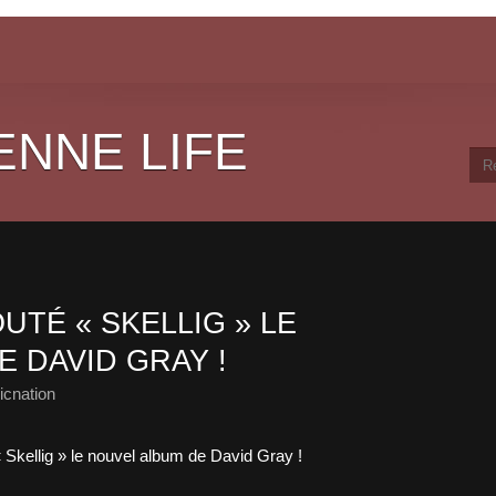
ENNE LIFE
TÉ « SKELLIG » LE
 DAVID GRAY !
cnation