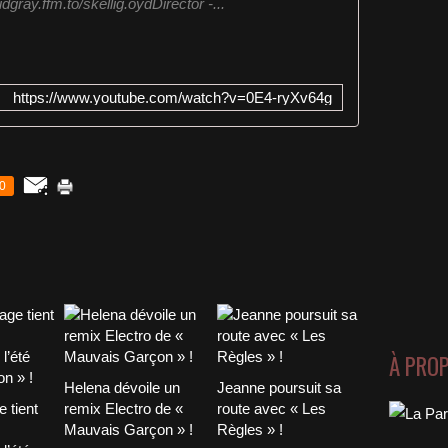
dgray.ffm.to/skellig.oyd​Director -...
https://www.youtube.com/watch?v=0E4-ryXv64g
0
À PRO
Helena dévoile un
Jeanne poursuit sa
 tient
remix Electro de «
route avec « Les
Mauvais Garçon » !
Règles » !