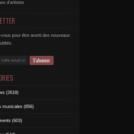
ews d'artistes
ETTER
vous pour être averti des nouveaux
publiés.
ORIES
ews (2618)
ts musicales (856)
ments (603)