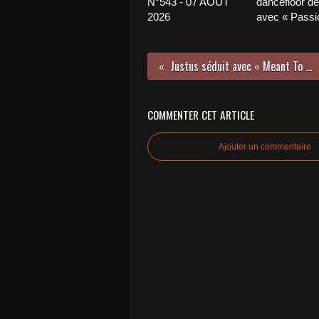
N°543 - 07 AOÛT
dancefloor de 
2026
avec « Passio
Justus séduit avec « Meant To Be » !
COMMENTER CET ARTICLE
Ajouter un commentaire