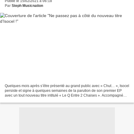
Publié le 15/02/2021 à 06:18
Par
Steph Musicnation
Quelques mois après s’être présenté au grand public avec « Chut… », Isocel
persiste et signe à quelques semaines de la parution de son premier EP
avec un tout nouveau titre intitulé « Le Q Entre 2 Chaises ». Accompagné
dans son aventure musicale par Christophe...