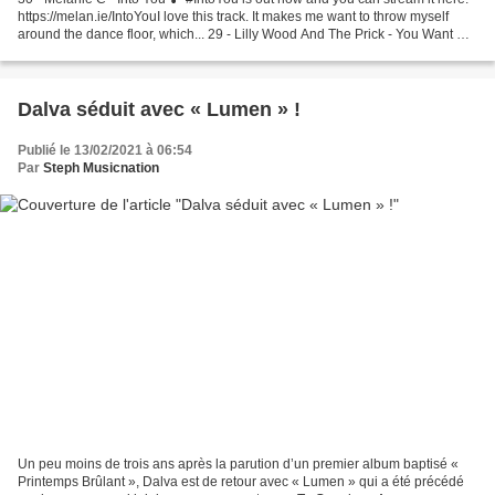
https://melan.ie/IntoYouI love this track. It makes me want to throw myself
around the dance floor, which... 29 - Lilly Wood And The Prick - You Want My
Money Nouveau single disponible...
Dalva séduit avec « Lumen » !
Publié le 13/02/2021 à 06:54
Par
Steph Musicnation
Un peu moins de trois ans après la parution d’un premier album baptisé «
Printemps Brûlant », Dalva est de retour avec « Lumen » qui a été précédé