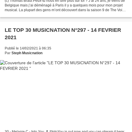
(c) Thomas Braut Peux-tu nous en dire plus sur toi ? J’ai 24 ans, je viens de
Belgique mais j’ai déménagé à Paris il y a quelques mois pour mon projet
musical. La plupart des gens m’ont découvert dans la saison 9 de The Voice
où je suis arrivé jusqu’en...
LE TOP 30 MUSICNATION N°297 - 14 FEVRIER
2021
Publié le 14/02/2021 à 06:35
Par
Steph Musicnation
30 - Melanie C - Into You 🎵 #IntoYou is out now and you can stream it here: