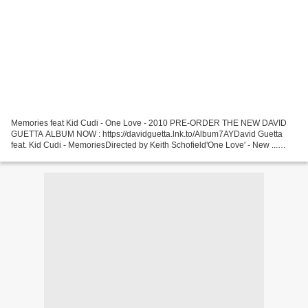
Memories feat Kid Cudi - One Love - 2010 PRE-ORDER THE NEW DAVID
GUETTA ALBUM NOW : https://davidguetta.lnk.to/Album7AYDavid Guetta
feat. Kid Cudi - MemoriesDirected by Keith Schofield'One Love' - New ...
Sexy Bitch feat Akon - One Love - 2009 DAVID GUETTA...