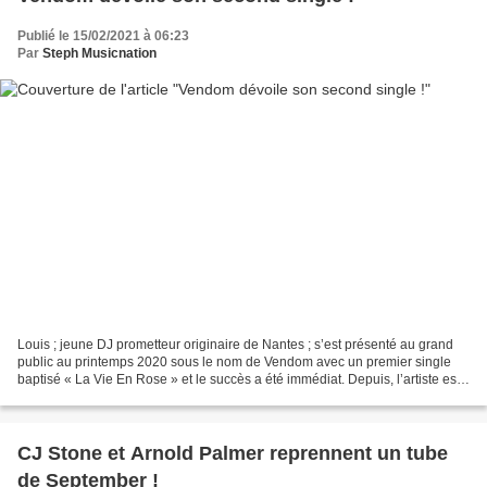
Publié le 15/02/2021 à 06:23
Par
Steph Musicnation
Louis ; jeune DJ prometteur originaire de Nantes ; s’est présenté au grand
public au printemps 2020 sous le nom de Vendom avec un premier single
baptisé « La Vie En Rose » et le succès a été immédiat. Depuis, l’artiste est
loin d’être resté inactif et...
CJ Stone et Arnold Palmer reprennent un tube
de September !