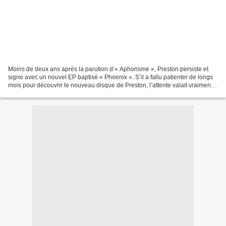
Moins de deux ans après la parution d’« Aphorisme », Preston persiste et
signe avec un nouvel EP baptisé « Phoenix ». S’il a fallu patienter de longs
mois pour découvrir le nouveau disque de Preston, l’attente valait vraiment
le coup car « Phoenix » est...