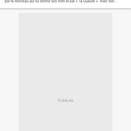
par le morceau qui lui donne son nom et par « Ta Gueule ». Avec son
second album, Dalva prouve qu’il ne...
Publicité