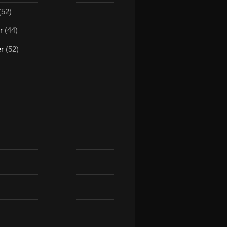
(52)
r
(44)
er
(52)