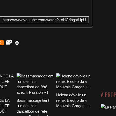
https://www.youtube.com/watch?v=HCribgsrUpU
0
À PRO
Helena dévoile un
CE LA
Bassmassage tient
remix Electro de «
 LIFE
l’un des hits
Mauvais Garçon » !
AOÛT
dancefloor de l’été