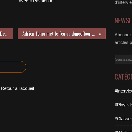
avec « Passion » !
d'intervi
NEWSL
Alice Cooper est de retour avec « Detroit Stories » !
Adrien Toma met le feu au dancefloor avec « Alright » !
Abonnez-
articles 
Email
CATÉG
Retour à l'accueil
#Intervi
#Playlis
#Classe