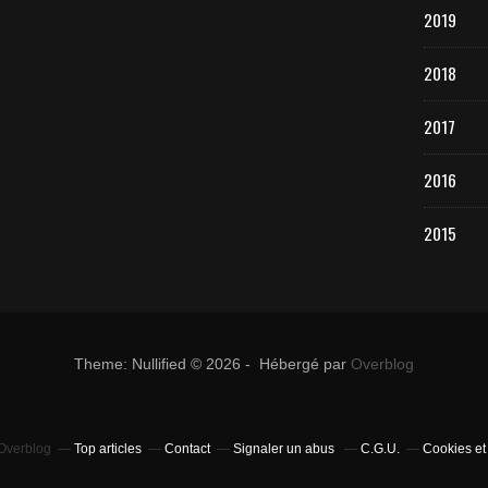
2019
2018
2017
2016
2015
Theme: Nullified © 2026 - Hébergé par
Overblog
 Overblog
Top articles
Contact
Signaler un abus
C.G.U.
Cookies et