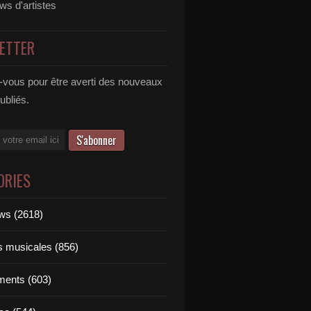
ews d'artistes
ETTER
vous pour être averti des nouveaux
publiés.
ORIES
ews (2618)
ts musicales (856)
ments (603)