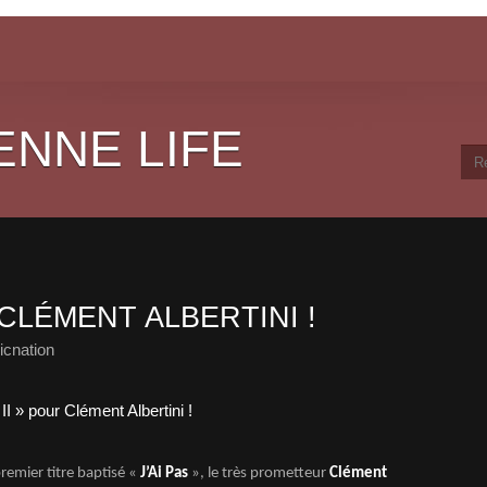
ENNE LIFE
 CLÉMENT ALBERTINI !
cnation
remier titre baptisé «
J’Ai Pas
», le très prometteur
Clément