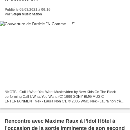
Publié le 09/03/2021 à 06:16
Par
Steph Musicnation
NKOTB - Call It What You Want Music video by New Kids On The Block
performing Call It What You Want. (C) 1999 SONY BMG MUSIC
ENTERTAINMENT Nek - Laura Non C'E © 2005 WMG Nek - Laura non c'è
Spotify: https://open.spotify.com/artist/5mXMQJHLLfym1KyNcDrhoZ...
Rencontre avec Maxime Raux à l’Idol Hôtel à
l’occasion de la sortie imminente de son second