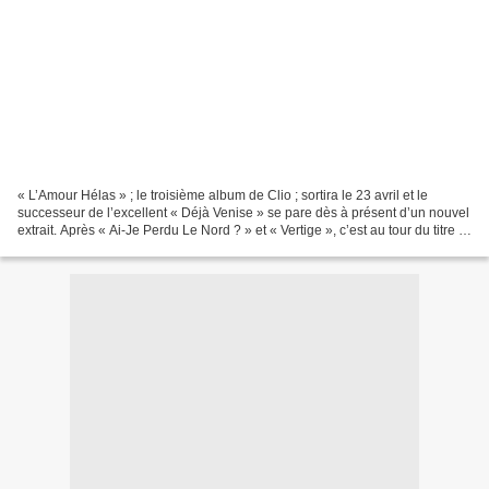
« L’Amour Hélas » ; le troisième album de Clio ; sortira le 23 avril et le
successeur de l’excellent « Déjà Venise » se pare dès à présent d’un nouvel
extrait. Après « Ai-Je Perdu Le Nord ? » et « Vertige », c’est au tour du titre «
Elle Voudrait » d’être...