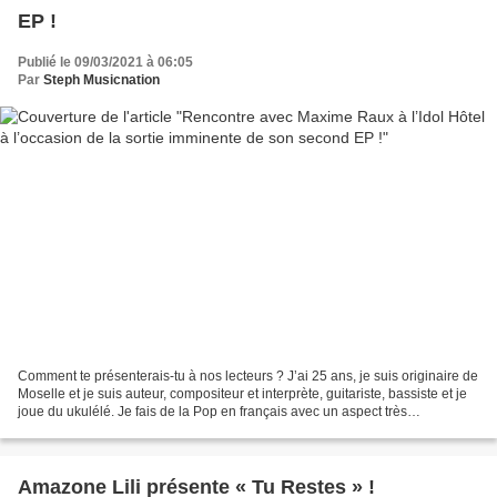
EP !
Publié le 09/03/2021 à 06:05
Par
Steph Musicnation
Comment te présenterais-tu à nos lecteurs ? J’ai 25 ans, je suis originaire de
Moselle et je suis auteur, compositeur et interprète, guitariste, bassiste et je
joue du ukulélé. Je fais de la Pop en français avec un aspect très
commercial ; je ne m’en...
Amazone Lili présente « Tu Restes » !