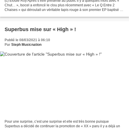
(c) Elodie Roy Après s’être présenté au public il y a quelques mois avec «
Chut… », Isocel a enfoncé le clou plus récemment avec « Le Q Entre 2
Chaises » qui déroulait un véritable tapis rouge à son premier EP baptisé «
= ». L’artiste qui a œuvré avec...
Superbus mise sur « High » !
Publié le 08/03/2021 à 06:10
Par
Steph Musicnation
Pour une surprise, c’est une surprise et elle est très bonne puisque
Superbus a décidé de continuer la promotion de « XX » paru il y a déjà un