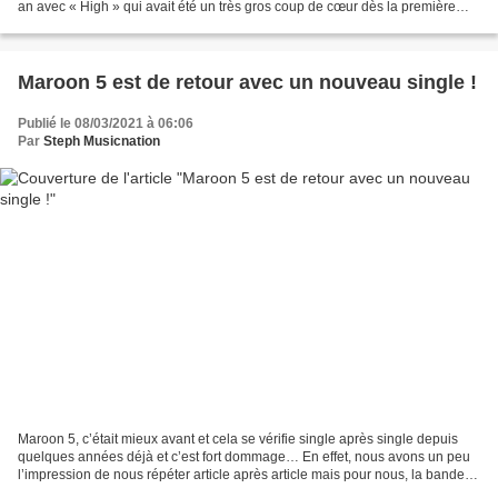
an avec « High » qui avait été un très gros coup de cœur dès la première
écoute. C’est un peu surprenant de...
Maroon 5 est de retour avec un nouveau single !
Publié le 08/03/2021 à 06:06
Par
Steph Musicnation
Maroon 5, c’était mieux avant et cela se vérifie single après single depuis
quelques années déjà et c’est fort dommage… En effet, nous avons un peu
l’impression de nous répéter article après article mais pour nous, la bande à
Adam Levine a vraiment perdu...