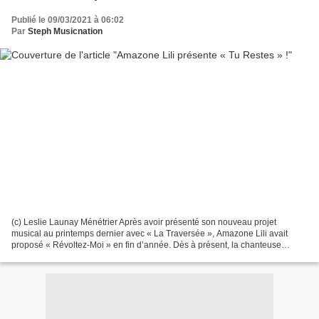
Publié le 09/03/2021 à 06:02
Par
Steph Musicnation
(c) Leslie Launay Ménétrier Après avoir présenté son nouveau projet
musical au printemps dernier avec « La Traversée », Amazone Lili avait
proposé « Révoltez-Moi » en fin d’année. Dès à présent, la chanteuse
enchaîne avec un nouveau morceau doux et harmonieux...