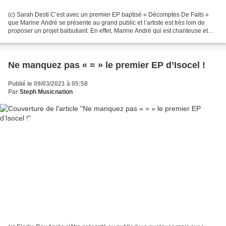
(c) Sarah Desti C’est avec un premier EP baptisé « Décomptes De Faits »
que Marine André se présente au grand public et l’artiste est très loin de
proposer un projet balbutiant. En effet, Marine André qui est chanteuse et
comédienne dévoile une œuvre...
Ne manquez pas « = » le premier EP d’Isocel !
Publié le 09/03/2021 à 05:58
Par
Steph Musicnation