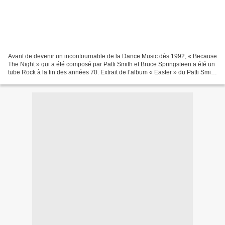
Avant de devenir un incontournable de la Dance Music dès 1992, « Because
The Night » qui a été composé par Patti Smith et Bruce Springsteen a été un
tube Rock à la fin des années 70. Extrait de l’album « Easter » du Patti Smith
Group qui est paru en 1978,...