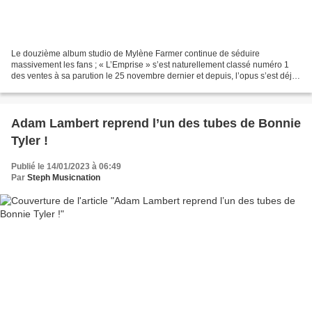
Le douzième album studio de Mylène Farmer continue de séduire
massivement les fans ; « L’Emprise » s’est naturellement classé numéro 1
des ventes à sa parution le 25 novembre dernier et depuis, l’opus s’est déjà
écoulé à plus de 150 000 exemplaires. Après...
Adam Lambert reprend l’un des tubes de Bonnie
Tyler !
Publié le 14/01/2023 à 06:49
Par
Steph Musicnation