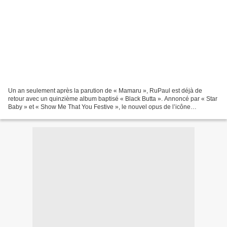
Un an seulement après la parution de « Mamaru », RuPaul est déjà de
retour avec un quinzième album baptisé « Black Butta ». Annoncé par « Star
Baby » et « Show Me That You Festive », le nouvel opus de l’icône
Dragqueen est actuellement défendu par « A.S.M.R...