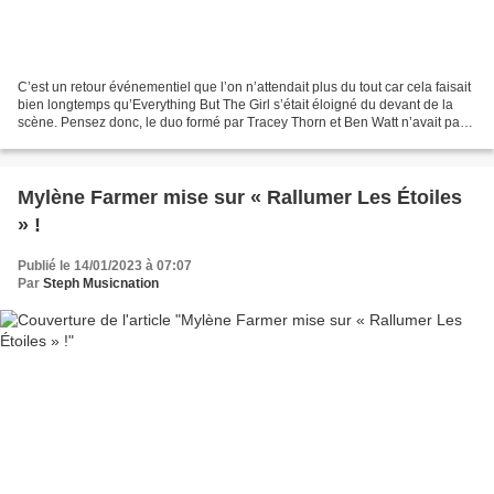
C’est un retour événementiel que l’on n’attendait plus du tout car cela faisait
bien longtemps qu’Everything But The Girl s’était éloigné du devant de la
scène. Pensez donc, le duo formé par Tracey Thorn et Ben Watt n’avait pas
publié d’album composé...
Mylène Farmer mise sur « Rallumer Les Étoiles
» !
Publié le 14/01/2023 à 07:07
Par
Steph Musicnation