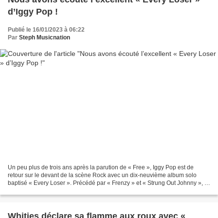
d’Iggy Pop !
Publié le 16/01/2023 à 06:22
Par
Steph Musicnation
Un peu plus de trois ans après la parution de « Free », Iggy Pop est de
retour sur le devant de la scène Rock avec un dix-neuvième album solo
baptisé « Every Loser ». Précédé par « Frenzy » et « Strung Out Johnny », le
cru 2023 de l’icône Américaine prouve...
Whities déclare sa flamme aux roux avec «