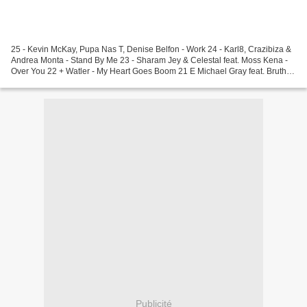
25 - Kevin McKay, Pupa Nas T, Denise Belfon - Work 24 - Karl8, Crazibiza &
Andrea Monta - Stand By Me 23 - Sharam Jey & Celestal feat. Moss Kena -
Over You 22 + Watler - My Heart Goes Boom 21 E Michael Gray feat. Brutha
Basil & Tatiana Owens - In...
Publicité