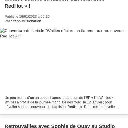
RedHot » !
Publié le 16/01/2023 à 06:20
Par
Steph Musicnation
Un peu moins d’un an et demi après la parution de l’EP « I’m Whities »,
Whities a profité de la journée mondiale des roux ; le 12 janvier ; pour
dévoiler son tout nouveau titre baptisé « RedHot ». Dans cette nouvelle
chanson très catchy, Pop et radiophonique...
Retrouvailles avec Sophie de Quay au Studio