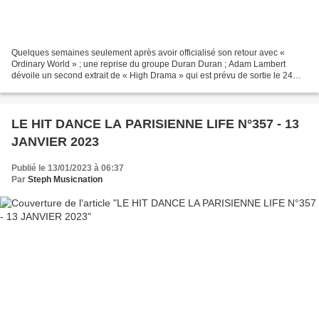
Quelques semaines seulement après avoir officialisé son retour avec «
Ordinary World » ; une reprise du groupe Duran Duran ; Adam Lambert
dévoile un second extrait de « High Drama » qui est prévu de sortie le 24
février. Pour son cinquième opus, le chanteur...
LE HIT DANCE LA PARISIENNE LIFE N°357 - 13
JANVIER 2023
Publié le 13/01/2023 à 06:37
Par
Steph Musicnation