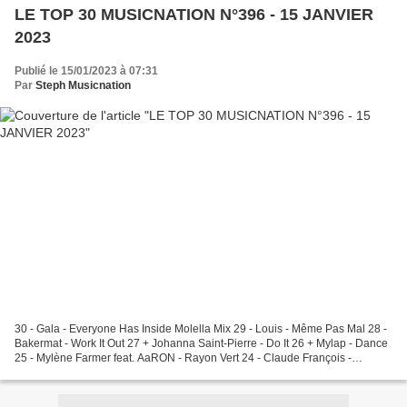
LE TOP 30 MUSICNATION N°396 - 15 JANVIER
2023
Publié le 15/01/2023 à 07:31
Par
Steph Musicnation
30 - Gala - Everyone Has Inside Molella Mix 29 - Louis - Même Pas Mal 28 -
Bakermat - Work It Out 27 + Johanna Saint-Pierre - Do It 26 + Mylap - Dance
25 - Mylène Farmer feat. AaRON - Rayon Vert 24 - Claude François -
Magnolias For Ever Fred Falke...