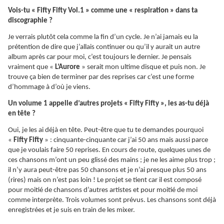
Vois-tu « Fifty Fifty Vol.1 » comme une « respiration » dans ta
discographie ?
Je verrais plutôt cela comme la fin d’un cycle. Je n’ai jamais eu la
prétention de dire que j’allais continuer ou qu’il y aurait un autre
album après car pour moi, c’est toujours le dernier. Je pensais
vraiment que «
L’Aurore
» serait mon ultime disque et puis non. Je
trouve ça bien de terminer par des reprises car c’est une forme
d’hommage à d’où je viens.
Un volume 1 appelle d’autres projets « Fifty Fifty », les as-tu déjà
en tête ?
Oui, je les ai déjà en tête. Peut-être que tu te demandes pourquoi
«
Fifty Fifty
» : cinquante-cinquante car j’ai 50 ans mais aussi parce
que je voulais faire 50 reprises. En cours de route, quelques unes de
ces chansons m’ont un peu glissé des mains ; je ne les aime plus trop ;
il n’y aura peut-être pas 50 chansons et je n’ai presque plus 50 ans
(rires) mais on n’est pas loin ! Le projet se tient car il est composé
pour moitié de chansons d’autres artistes et pour moitié de moi
comme interprète. Trois volumes sont prévus. Les chansons sont déjà
enregistrées et je suis en train de les mixer.