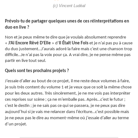
(c) Vincent Ludéal
Prévois-tu de partager quelques unes de ces réinterprétations en
duo en live ?
Non et je peux même te dire que je voulais absolument reprendre
«
J’Ai Encore Rêvé D’Elle
» d’
Il
Était
Une Fois
et je n’ai pas pu à cause
du duo justement…J’aurais adoré la faire mais c’est une chanson trop
difficile…Je n’ai pas la voix pour ça. A vrai dire, je ne pense même pas
partir en live tout seul.
Quels sont tes prochains projets ?
J’essaie d’aller au bout de ce projet, il me reste deux volumes à faire,
je suis très content du volume 1 et je veux que ce soit la même chose
pour les deux autres. Très sincèrement, je ne me vois pas interpréter
ces reprises sur scène ; ça ne m’emballe pas. Après…c’est le futur ;
c’est le destin ; je ne sais pas ce qui se passera, je ne peux pas dire
aujourd’hui si je vais me relancer dans l’écriture…c’est possible mais
je ne peux pas le dire au moment-même où j’essaie d’aller au terme
d’un projet.