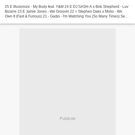
25 E Illusionize - My Body feat. Y&M 24 E DJ SASH-A x Bob Shepherd - Luv
Bizarre 23 E Jamie Jones - We Groovin 22 = Stephen Oaks x Molio - We
Own It (Fast & Furious) 21 - Gadjo - I'm Watching You (So Many Times) Sean
Finn Remix 20 - Marc Korn, Semitoo,...
Publicité