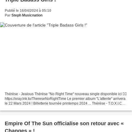
Publié le 16/04/2024 à 05:10
Par
Steph Musicnation
Thérèse - Jealous Thérèse "No Right Time" nouveau single disponible ici 👉🏽
https://xray.lnk.to/ThereseNoRightTime Le premier album "L'attente" arrivera
le 22 Mars 2024 ! Billetterie tournée printemps 2024 ... Thérèse - T.O.X.I.C
Thérèse "No Right Time"...
Empire Of The Sun officialise son retour avec «
Changes » !