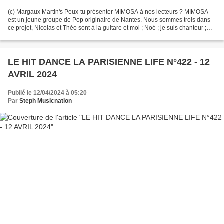
(c) Margaux Martin's Peux-tu présenter MIMOSA à nos lecteurs ? MIMOSA
est un jeune groupe de Pop originaire de Nantes. Nous sommes trois dans
ce projet, Nicolas et Théo sont à la guitare et moi ; Noé ; je suis chanteur ;
nous sommes tous multi instrumentistes....
LE HIT DANCE LA PARISIENNE LIFE N°422 - 12
AVRIL 2024
Publié le 12/04/2024 à 05:20
Par
Steph Musicnation