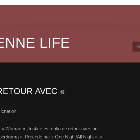
ENNE LIFE
RETOUR AVEC «
icnation
e « Woman », Justice est enfin de retour avec un
erdrama ». Précédé par « One Night/All Night », «