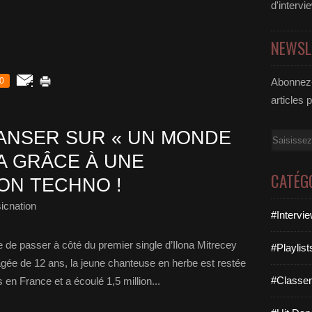
d'intervi
NEWSL
0
Abonnez-
articles 
ANSER SUR « UN MONDE
Email
NA GRÂCE À UNE
CATÉG
ON TECHNO !
icnation
#Intervi
le de passer à côté du premier single d’Ilona Mitrecey
#Playlis
âgée de 12 ans, la jeune chanteuse en herbe est restée
#Classe
n France et a écoulé 1,5 million...