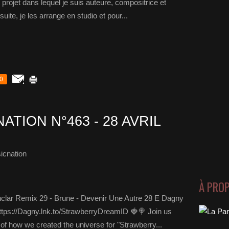
rojet dans lequel je suis auteure, compositrice et
uite, je les arrange en studio et pour...
0
ATION N°463 - 28 AVRIL
icnation
À PRO
nclar Remix 29 - Brune - Devenir Une Autre 28 E Dagny
https://Dagny.lnk.to/StrawberryDreamID 🍓🍭 Join us
of how we created the universe for "Strawberry...