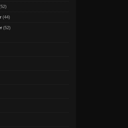
(52)
r
(44)
er
(52)