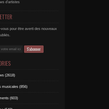
ews d'artistes
ETTER
vous pour être averti des nouveaux
publiés.
ORIES
ews (2618)
ts musicales (856)
ments (603)