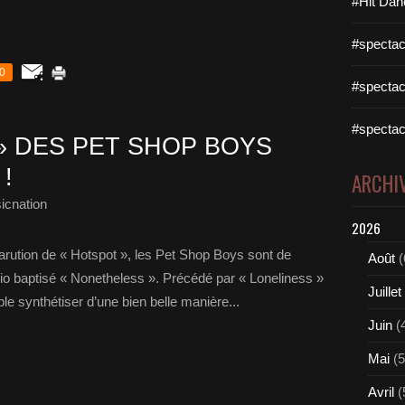
#Hit Dan
#spectac
0
#spectac
#spectac
» DES PET SHOP BOYS
!
ARCHI
icnation
2026
arution de « Hotspot », les Pet Shop Boys sont de
Août
(
io baptisé « Nonetheless ». Précédé par « Loneliness »
Juillet
le synthétiser d’une bien belle manière...
Juin
(
Mai
(5
Avril
(