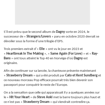
S’il est prévu que le second album de
Dagny
sorte en 2024, le
successeur de «
Strangers/Lovers
» paru en octobre 2020 devrait se
dévoiler sous la forme d’une trilogie d’EPS.
Trois premiers extrait d’«
Elle
» ont vu le jour en 2023 et
«
Heartbreak In The Making
», «
Same Again (For Love)
» et «
Ray-
Bans
» ont tous atteint le Top 40 en Norvège d’où
Dagny
est
originaire.
Afin de continuer sur sa lancée, la chanteuse présente maintenant
«
Strawberry Dream
» qui a été produit par
Cato et Kent Sundberg
et
ce nouveau morceau Pop efficace pourrait très bien devenir son
passeport pour conquérir le reste de l’Europe.
On a la sensation que celle qui apparaissait il y a quelques années sur
le «
Hit Your Heart
» de
Steve Aoki
met la barre toujours plus haut et
ce n’est pas «
Strawberry Dream
» qui viendrait contredire ça.