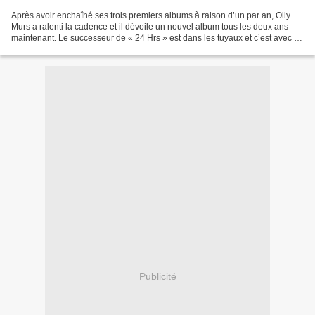
Après avoir enchaîné ses trois premiers albums à raison d’un par an, Olly
Murs a ralenti la cadence et il dévoile un nouvel album tous les deux ans
maintenant. Le successeur de « 24 Hrs » est dans les tuyaux et c’est avec «
Moves » que l’artiste Anglais...
Publicité