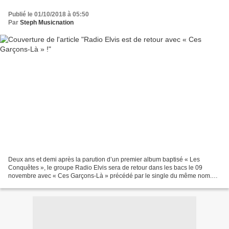
Publié le 01/10/2018 à 05:50
Par
Steph Musicnation
Deux ans et demi après la parution d’un premier album baptisé « Les
Conquêtes », le groupe Radio Elvis sera de retour dans les bacs le 09
novembre avec « Ces Garçons-Là » précédé par le single du même nom.
Fraîchement mis en images par Morgan Simon, le...