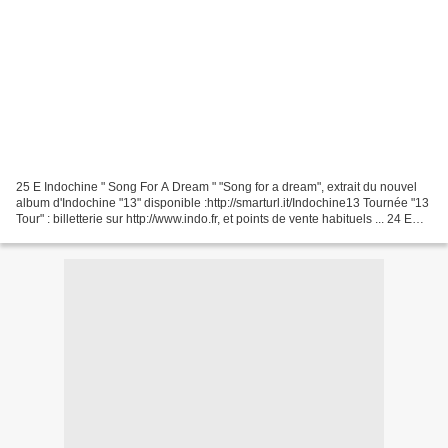
25 E Indochine " Song For A Dream " "Song for a dream", extrait du nouvel
album d'Indochine "13" disponible :http://smarturl.it/Indochine13 Tournée "13
Tour" : billetterie sur http://www.indo.fr, et points de vente habituels ... 24 E
Claudio Capéo " Ta...