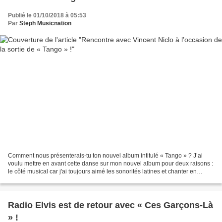
Publié le 01/10/2018 à 05:53
Par
Steph Musicnation
Comment nous présenterais-tu ton nouvel album intitulé « Tango » ? J’ai
voulu mettre en avant cette danse sur mon nouvel album pour deux raisons :
le côté musical car j'ai toujours aimé les sonorités latines et chanter en
espagnol ; même s’il y a du français...
Radio Elvis est de retour avec « Ces Garçons-Là
» !