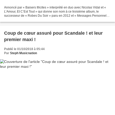
Annoncé par « Baisers Illicites » interprété en duo avec Nicolas Vidal et «
L’Amour, Et C’Est Tout » qui donne son nom à ce troisième album, le
successeur de « Robes Du Soir » paru en 2012 et « Messages Personnels »
paru en 2017 est disponible depuis...
Coup de cœur assuré pour Scandale ! et leur
premier maxi !
Publié le 01/10/2018 à 05:44
Par
Steph Musicnation