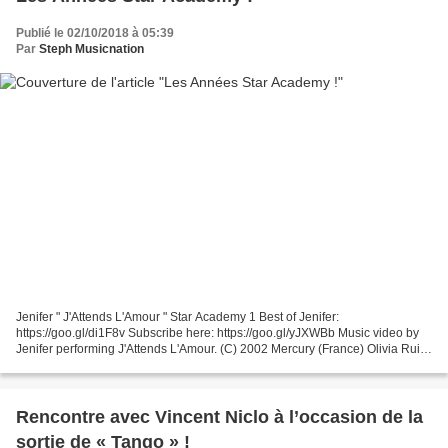
Publié le 02/10/2018 à 05:39
Par
Steph Musicnation
Jenifer " J'Attends L'Amour " Star Academy 1 Best of Jenifer:
https://goo.gl/di1F8v Subscribe here: https://goo.gl/yJXWBb Music video by
Jenifer performing J'Attends L'Amour. (C) 2002 Mercury (France) Olivia Ruiz
" J'Traine Des Pieds " Star Academy 1 Music...
Rencontre avec Vincent Niclo à l’occasion de la
sortie de « Tango » !