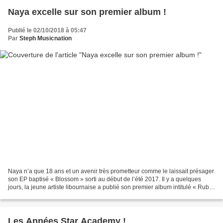
Naya excelle sur son premier album !
Publié le 02/10/2018 à 05:47
Par
Steph Musicnation
Naya n’a que 18 ans et un avenir très prometteur comme le laissait présager
son EP baptisé « Blossom » sorti au début de l’été 2017. Il y a quelques
jours, la jeune artiste libournaise a publié son premier album intitulé « Ruby
» est c’est un sans faute...
Les Années Star Academy !