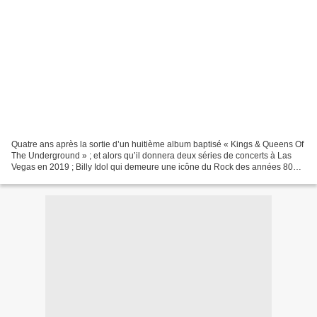
Quatre ans après la sortie d’un huitième album baptisé « Kings & Queens Of
The Underground » ; et alors qu’il donnera deux séries de concerts à Las
Vegas en 2019 ; Billy Idol qui demeure une icône du Rock des années 80
est de retour dans les bacs avec...