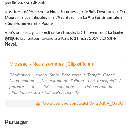
pas fini de nous éblouir.
Nos titres préférés sont «
Nous Sommes
», «
Je Suis Devenu
», «
On
Meurt
», «
Les Infidèles
», «
L’Aventure
», «
La Vie Sentimentale
»,
«
Son Homme
» et «
Pour
».
Après un passage au
Festival Les Inrocks
le 21 novembre à
La Gaîté
Lyrique
, le chanteur reviendra à Paris le 21 mars 2019 à
La Salle
Pleyel
.
Miossec - Nous sommes (Clip officiel)
Réalisation : Yoann Stehr Production : Temple Caché ---
Nous sommes, 1er extrait de l'album "Les rescapés", à
paraître le 28 septembre Précommande :
https://Miossec.lnk.to/LesRescapesID --- ...
http://www.youtube.com/watch?v=zVxKIV_OaUU
Partager