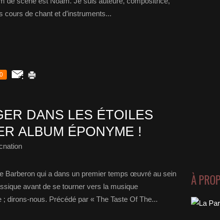
om de scène est Noäm. Je suis auteure, compositrice,
s cours de chant et d’instruments...
0
GER DANS LES ÉTOILES
ER ALBUM ÉPONYME !
cnation
re Barberon qui a dans un premier temps œuvré au sein
À PRO
assique avant de se tourner vers la musique
e ; dirons-nous. Précédé par « The Taste Of The...