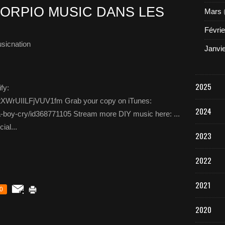
ORPIO MUSIC DANS LES
Mars
Févrie
sicnation
Janvi
2025
fy:
f1tXWrUIILFjVUV1fm Grab your copy on iTunes:
2024
t-a-boy-cry/id368771105 Stream more DIY music here: ...
ial...
2023
2022
2021
0
2020