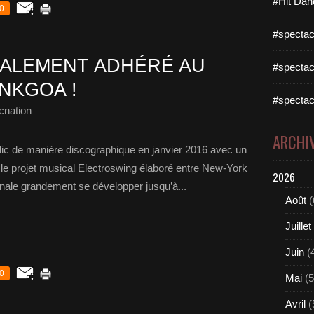
#Hit Dan
0
#spectac
TALEMENT ADHÉRÉ AU
#spectac
NKGOA !
#spectac
cnation
ARCHI
lic de manière discographique en janvier 2016 avec un
s le projet musical Electroswing élaboré entre New-York
2026
nale grandement se développer jusqu’à...
Août
(
Juillet
Juin
(
0
Mai
(5
Avril
(