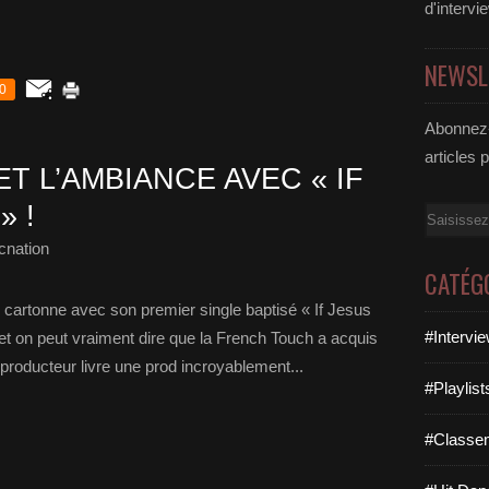
d'intervi
NEWSL
0
Abonnez-
articles 
ET L’AMBIANCE AVEC « IF
» !
Email
cnation
CATÉG
cartonne avec son premier single baptisé « If Jesus
#Intervi
t on peut vraiment dire que la French Touch a acquis
 producteur livre une prod incroyablement...
#Playlis
#Classe