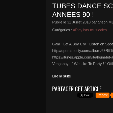
TUBES DANCE SC
ANNÉES 90 !
Publié le
31 Juillet 2018
par Steph Mu
Catégories :
#Playlists musicales
Gala " Let A Boy Cry " Listen on Spoti
http://open.spotify.com/album/69Rf
https://itunes.apple.com/it/album/le
Vengaboys " We Like To Party ! " Offic
Lire la suite
PARTAGER CET ARTICLE
Repost