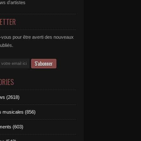
ews d'artistes
ETTER
vous pour être averti des nouveaux
publiés.
ORIES
ews (2618)
ts musicales (856)
ments (603)