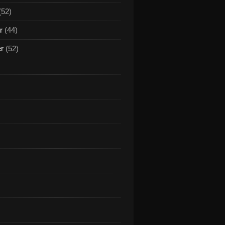
(52)
r
(44)
er
(52)