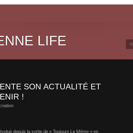
ENNE LIFE
ENTE SON ACTUALITÉ ET
ENIR !
cnation
évolué depuis la sortie de « Toujours Le Même » en