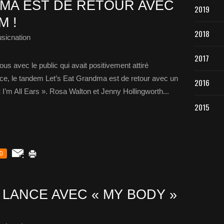
DMA EST DE RETOUR AVEC
2019
M !
2018
sicnation
2017
s avec le public qui avait positivement attiré
ance, le tandem Let’s Eat Grandma est de retour avec un
2016
I’m All Ears ». Rosa Walton et Jenny Hollingworth...
2015
0
 LANCE AVEC « MY BODY »