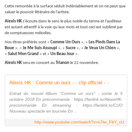
Cette remontée à la surface séduit indéniablement et on ne peut que
saluer le pouvoir littéraire de l’artiste.
Alexis HK
s’écoute dans le sens le plus noble du terme et l’auditeur
est autant attentif à la voix qu’aux mots et tout ceci est sublimé par
de somptueuses mélodies.
Nos titres préférés sont «
Comme Un Ours
», «
Les Pieds Dans La
Boue
», «
Je Me Suis Assoupi
», «
Sucre
», «
Je Veux Un Chien
»,
«
Salut Mon Grand
» et «
Un Beau Jour
».
Alexis HK
sera en concert au
Trianon
le 22 novembre.
Alexis HK : Comme un ours - - clip officiel - -
Extrait du nouvel Album "Comme un ours" - sortie le 5
octobre 2018 En précommande : https://fanlink.to/AlexisHK-
precommande En streaming : https://fanlink.to/CUO
Nouveau spectacle en tournée En ...
http://www.youtube.com/watch?v=o7tw_FbY_cU