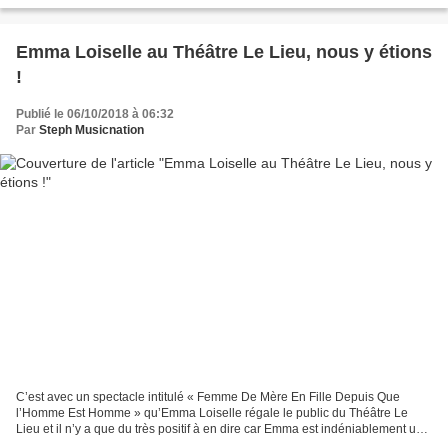
Emma Loiselle au Théâtre Le Lieu, nous y étions
!
Publié le 06/10/2018 à 06:32
Par
Steph Musicnation
C’est avec un spectacle intitulé « Femme De Mère En Fille Depuis Que
l’Homme Est Homme » qu’Emma Loiselle régale le public du Théâtre Le
Lieu et il n’y a que du très positif à en dire car Emma est indéniablement une
grande dame de l’humour en devenir....