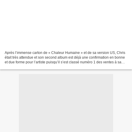
Après l’immense carton de « Chaleur Humaine » et de sa version US, Chris
était très attendue et son second album est déjà une confirmation en bonne
et due forme pour l’artiste puisqu’il s’est classé numéro 1 des ventes à sa
sortie. Annoncé par « Damn,...