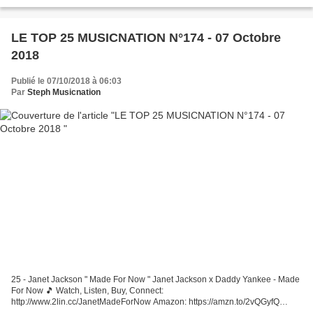
Winter, le DJ et producteur Allemand...
LE TOP 25 MUSICNATION N°174 - 07 Octobre
2018
Publié le 07/10/2018 à 06:03
Par
Steph Musicnation
25 - Janet Jackson " Made For Now " Janet Jackson x Daddy Yankee - Made
For Now 🎵 Watch, Listen, Buy, Connect:
http://www.2lin.cc/JanetMadeForNow Amazon: https://amzn.to/2vQGyfQ
Spotify: https://spoti.fi/2Brhgue iTunes: ... 24 - Romain Humeau " Quixote...