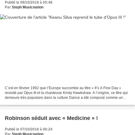
Publié le 08/10/2018 à 05:48
Par
Steph Musicnation
C’est en février 1992 que l’Europe succombe au titre « It’s A Fine Day »
revisité par Opus III et la chanteuse Kristy Hawkshaw. A l’origine, ce titre qui
demeure très populaire dans la culture Dance a été composé comme un
poème par Edward Barton et il...
Robinson séduit avec « Medicine » !
Publié le 07/10/2018 à 06:24
Par
Steph Musicnation