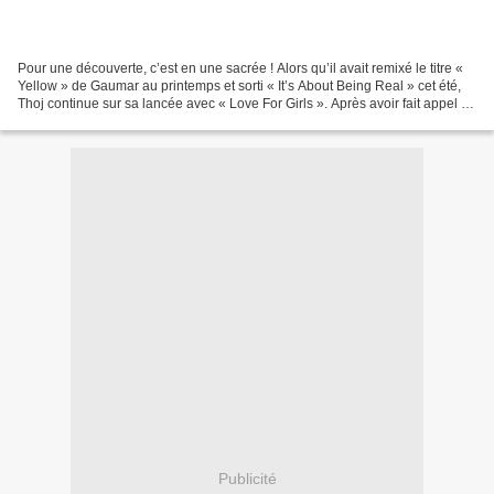
Pour une découverte, c’est en une sacrée ! Alors qu’il avait remixé le titre «
Yellow » de Gaumar au printemps et sorti « It’s About Being Real » cet été,
Thoj continue sur sa lancée avec « Love For Girls ». Après avoir fait appel à
Lemi Banton, c’est...
Publicité