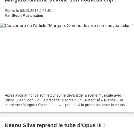
Publié le 08/10/2018 à 05:51
Par
Steph Musicnation
Après avoir annoncé son retour sur le devant de la scène musicale avec «
Bikini Queen Icon » qui a précédé la sortie d’un EP baptisé « Platine », la
chanteuse Margaux Simone en avait poursuivi la promotion avec la chanson
qui donne son nom à son nouveau...
Keanu Silva reprend le tube d’Opus III !