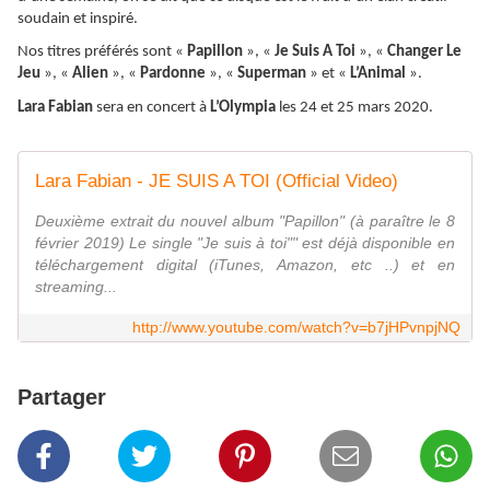
soudain et inspiré.
Nos titres préférés sont «
Papillon
», «
Je Suis A Toi
», «
Changer Le
Jeu
», «
Alien
», «
Pardonne
», «
Superman
» et «
L’Animal
».
Lara Fabian
sera en concert à
L’Olympia
les 24 et 25 mars 2020.
Lara Fabian - JE SUIS A TOI (Official Video)
Deuxième extrait du nouvel album "Papillon" (à paraître le 8
février 2019) Le single "Je suis à toi"" est déjà disponible en
téléchargement digital (iTunes, Amazon, etc ..) et en
streaming...
http://www.youtube.com/watch?v=b7jHPvnpjNQ
Partager