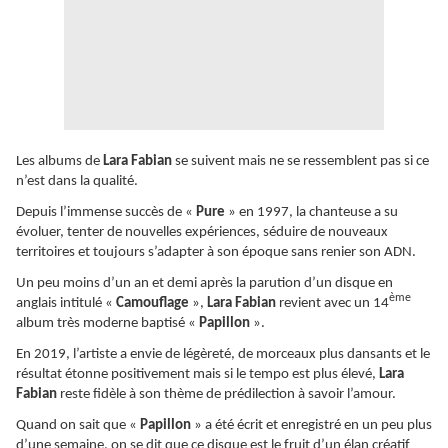
Les albums de
Lara Fabian
se suivent mais ne se ressemblent pas si ce
n’est dans la qualité.
Depuis l’immense succès de «
Pure
» en 1997, la chanteuse a su
évoluer, tenter de nouvelles expériences, séduire de nouveaux
territoires et toujours s’adapter à son époque sans renier son ADN.
Un peu moins d’un an et demi après la parution d’un disque en
ème
anglais intitulé «
Camouflage
»,
Lara Fabian
revient avec un 14
album très moderne baptisé «
Papillon
».
En 2019, l’artiste a envie de légèreté, de morceaux plus dansants et le
résultat étonne positivement mais si le tempo est plus élevé,
Lara
Fabian
reste fidèle à son thème de prédilection à savoir l’amour.
Quand on sait que «
Papillon
» a été écrit et enregistré en un peu plus
d’une semaine, on se dit que ce disque est le fruit d’un élan créatif