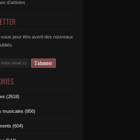
ews d'artistes
ETTER
vous pour être averti des nouveaux
publiés.
ORIES
ews (2618)
ts musicales (856)
ments (604)