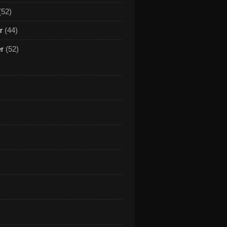
(52)
r
(44)
er
(52)