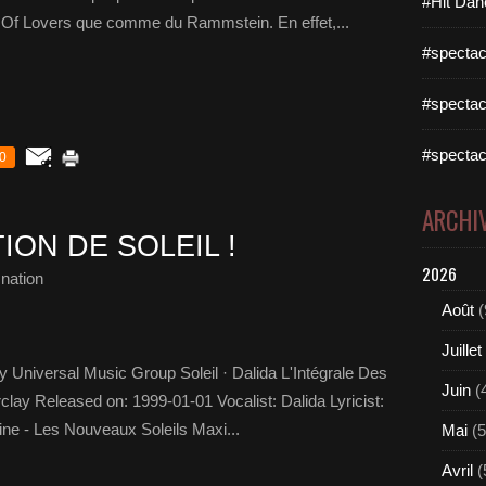
#Hit Dan
Of Lovers que comme du Rammstein. En effet,...
#spectac
#spectac
#spectac
0
ARCHI
ION DE SOLEIL !
2026
nation
Août
(
Juillet
y Universal Music Group Soleil · Dalida L'Intégrale Des
Juin
(
ay Released on: 1999-01-01 Vocalist: Dalida Lyricist:
ine - Les Nouveaux Soleils Maxi...
Mai
(5
Avril
(