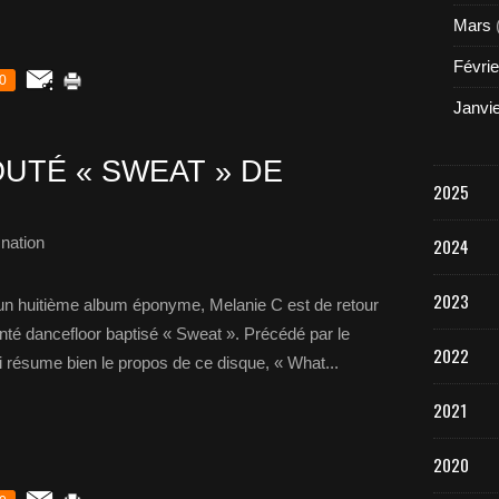
Mars
Févrie
0
Janvi
UTÉ « SWEAT » DE
2025
nation
2024
2023
’un huitième album éponyme, Melanie C est de retour
té dancefloor baptisé « Sweat ». Précédé par le
2022
 résume bien le propos de ce disque, « What...
2021
2020