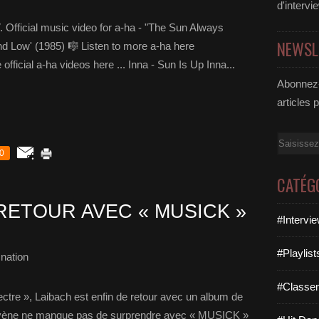
d'intervi
 Official music video for a-ha - "The Sun Always
NEWSL
nd Low' (1985) 🎼 Listen to more a-ha here
 official a-ha videos here ... Inna - Sun Is Up Inna...
Abonnez-
articles 
Email
0
CATÉG
RETOUR AVEC « MUSICK »
#Intervi
#Playlis
nation
#Classe
ctre », Laibach est enfin de retour avec un album de
lovène ne manque pas de surprendre avec « MUSICK »