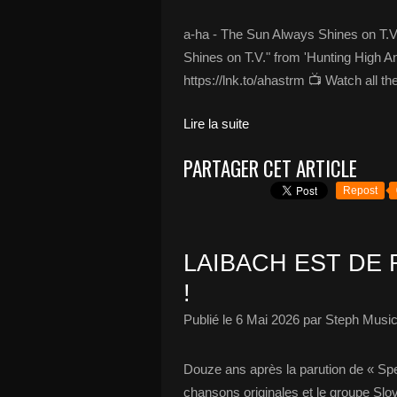
a-ha - The Sun Always Shines on T.V.
Shines on T.V." from 'Hunting High A
https://lnk.to/ahastrm 📺 Watch all the
Lire la suite
PARTAGER CET ARTICLE
Repost
LAIBACH EST DE 
!
Publié le
6 Mai 2026
par Steph Music
Douze ans après la parution de « Spe
chansons originales et le groupe S