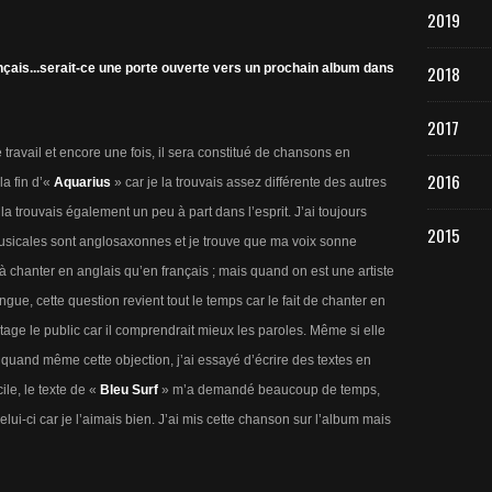
2019
ançais...serait-ce une porte ouverte vers un prochain album dans
2018
2017
travail et encore une fois, il sera constitué de chansons en
2016
la fin d’«
Aquarius
» car je la trouvais assez différente des autres
la trouvais également un peu à part dans l’esprit. J’ai toujours
2015
musicales sont anglosaxonnes et je trouve que ma voix sonne
r à chanter en anglais qu’en français ; mais quand on est une artiste
ue, cette question revient tout le temps car le fait de chanter en
tage le public car il comprendrait mieux les paroles. Même si elle
uand même cette objection, j’ai essayé d’écrire des textes en
ile, le texte de «
Bleu Surf
» m’a demandé beaucoup de temps,
elui-ci car je l’aimais bien. J’ai mis cette chanson sur l’album mais