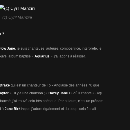
(c) Cyril Manzini
s ?
Slow Jane
, je suis chanteuse, auteure, compositrice, interprète, je
nouvel album baptisé «
Aquarius
», j'ai appris à réaliser.
 Drake
qui est un chanteur de Folk Anglaise des années 70 que
Layter
» ; il y a une chanson ; «
Hazey Jane I
» où il chante «
Hey
ouché, j'ai trouvé cela très poétique. Par ailleurs, c’est un prénom
t à
Jane Birkin
que j’adore également et du coup, cela faisait