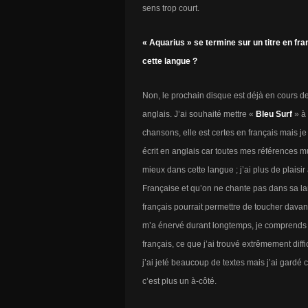
sens trop court.
« Aquarius » se termine sur un titre en fr
cette langue ?
Non, le prochain disque est déjà en cours de 
anglais. J’ai souhaité mettre «
Bleu Surf
» à 
chansons, elle est certes en français mais je 
écrit en anglais car toutes mes références 
mieux dans cette langue ; j’ai plus de plaisi
Française et qu’on ne chante pas dans sa lang
français pourrait permettre de toucher davan
m’a énervé durant longtemps, je comprends q
français, ce que j’ai trouvé extrêmement diffic
j’ai jeté beaucoup de textes mais j’ai gardé c
c’est plus un à-côté.