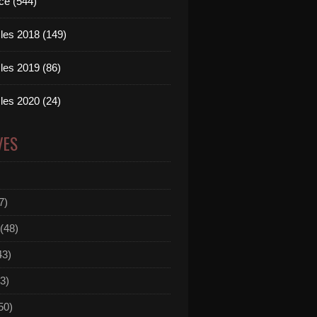
ce (544)
les 2018 (149)
les 2019 (86)
les 2020 (24)
VES
7)
(48)
43)
3)
50)