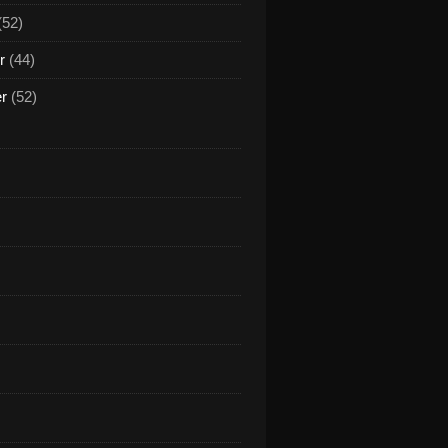
(52)
r
(44)
er
(52)