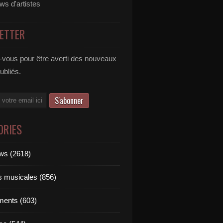
ews d'artistes
ETTER
vous pour être averti des nouveaux
publiés.
ORIES
ews (2618)
ts musicales (856)
ments (603)