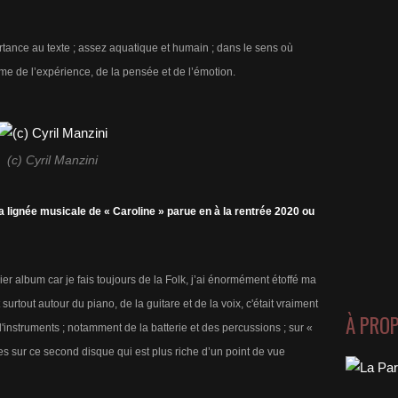
tance au texte ; assez aquatique et humain ; dans le sens où
sme de l’expérience, de la pensée et de l’émotion.
(c) Cyril Manzini
a lignée musicale de « Caroline » parue en à la rentrée 2020 ou
er album car je fais toujours de la Folk, j’ai énormément étoffé ma
 surtout autour du piano, de la guitare et de la voix, c'était vraiment
À PRO
d'instruments ; notamment de la batterie et des percussions ; sur «
s sur ce second disque qui est plus riche d’un point de vue