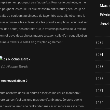
représenter ; pourquoi pas l’
aquarius
. Pour cette pochette, je me
Mars
en peignant les couleurs que m’inspiraient l’album ; beaucoup de
Févrie
es traits de couleurs au pinceau de façon très abstraite et comme je
uis amusée à les éclairer et à les prendre en photo. Pour réaliser
Janvi
ms, des bouts, des endroits que je trouvais jolis avec de la texture
s on retrouve deux photos macros à savoir celle d’un coquelicot en
2025
 jaune à travers le soleil en gros plan également.
2024
2023
(c) Nicolas Barek
2022
e ton nouvel album ?
2021
oute attentive dans un endroit assez calme car ça marcherait
ore car ce n’est pas une musique d’ambiance. Je crois que le
2020
fin d’avoir le temps de rentrer dedans car un morceau est à mon