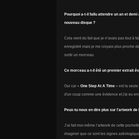
Pourquoi a-t-il fallu attendre un an et dem
nouveau disque ?
Cela vient du fait que je n’avais pas tout à fai
enregistré mais je me croyais plus proche de l
sortir un morceau.
Ce morceau a-t-il été un premier extrait év
Oui car «
One Step At A Time
» est la seule
d'un coup comme une évidence et j'ai eu envie
Peux-tu nous en dire plus sur l'artwork de l
J’ai fait moi-même l’artwork de cette pochett
imaginer que ce sont les signes astrologique