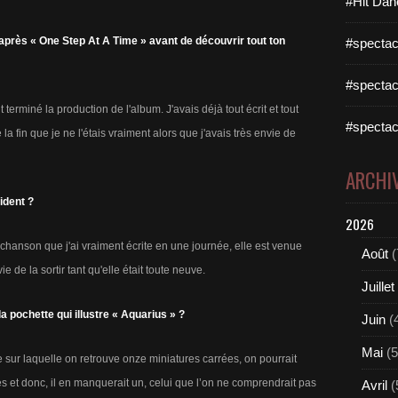
#Hit Dan
i après « One Step At A Time » avant de découvrir tout ton
#spectac
#spectac
t terminé la production de l'album. J'avais déjà tout écrit et tout
#spectac
a fin que je ne l'étais vraiment alors que j'avais très envie de
ARCHI
ident ?
2026
 chanson que j'ai vraiment écrite en une journée, elle est venue
Août
(
 de la sortir tant qu'elle était toute neuve.
Juillet
a pochette qui illustre « Aquarius » ?
Juin
(
Mai
(5
e sur laquelle on retrouve onze miniatures carrées, on pourrait
s et donc, il en manquerait un, celui que l’on ne comprendrait pas
Avril
(