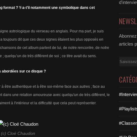
d'intervi
long format ? Y-a-t’il notamment une symbolique dans cet
NEWSL
 signe astrologique du verseau en anglais. Pour ma part, je suis
Abonnez-
 toujours dit que ces deux signes étaient les plus opposés en
articles 
ansons de cet album parlent de lui, de notre rencontre, de notre
; quelqu’un de très différent de soi ; ce titre avait du sens.
Email
s abordées sur ce disque ?
CATÉG
ir à être authentique et à être soi-même face aux autres ; face au
#Intervi
t dans une relation amoureuse avec quelqu'un de très différent, le
aiment à l'intérieur et la difficulté que cela peut représenter.
#Playlis
#Classe
(c) Cloé Chaudon