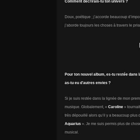
Comment décrirais-tu ton univers ?
Doux, poétique ; j’accorde beaucoup d’impor
j’aborde toujours les choses à travers le pri
Pour ton nouvel album, es-tu restée dans l
as-tu eu d'autres envies ?
Si je suis restée dans la lignée de mon premi
musique. Globalement, «
Caroline
» tournait
très dépouillé alors qu’il y a beaucoup plus 
Aquarius
». Je me suis permis plus de chose
musical.