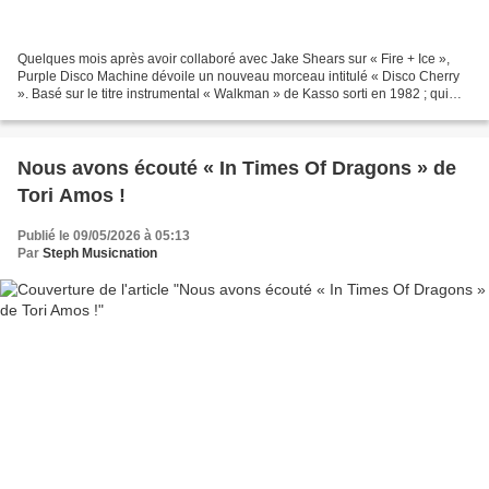
Quelques mois après avoir collaboré avec Jake Shears sur « Fire + Ice »,
Purple Disco Machine dévoile un nouveau morceau intitulé « Disco Cherry
». Basé sur le titre instrumental « Walkman » de Kasso sorti en 1982 ; qui
était produit par Claudio Simonetti...
Nous avons écouté « In Times Of Dragons » de
Tori Amos !
Publié le 09/05/2026 à 05:13
Par
Steph Musicnation