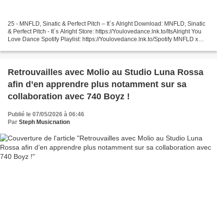
25 - MNFLD, Sinatic & Perfect Pitch – It´s Alright Download: MNFLD, Sinatic
& Perfect Pitch - It´s Alright Store: https://Youlovedance.lnk.to/ItsAlright You
Love Dance Spotify Playlist: https://Youlovedance.lnk.to/Spotify MNFLD x
Sinatic x Perfect... 24...
Retrouvailles avec Molio au Studio Luna Rossa
afin d’en apprendre plus notamment sur sa
collaboration avec 740 Boyz !
Publié le 07/05/2026 à 06:46
Par
Steph Musicnation