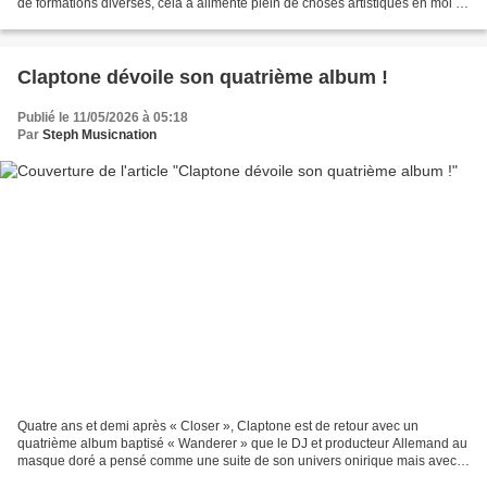
de formations diverses, cela a alimenté plein de choses artistiques en moi et
à un moment, j’ai ressenti...
Claptone dévoile son quatrième album !
Publié le 11/05/2026 à 05:18
Par
Steph Musicnation
Quatre ans et demi après « Closer », Claptone est de retour avec un
quatrième album baptisé « Wanderer » que le DJ et producteur Allemand au
masque doré a pensé comme une suite de son univers onirique mais avec
une vraie évolution. En effet, sur « Wanderer...