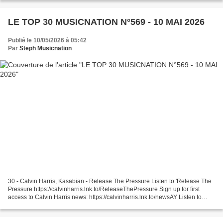
LE TOP 30 MUSICNATION N°569 - 10 MAI 2026
Publié le 10/05/2026 à 05:42
Par
Steph Musicnation
30 - Calvin Harris, Kasabian - Release The Pressure Listen to 'Release The
Pressure https://calvinharris.lnk.to/ReleaseThePressure Sign up for first
access to Calvin Harris news: https://calvinharris.lnk.to/newsAY Listen to
Calvin Harris: ... 29 - Yemba...