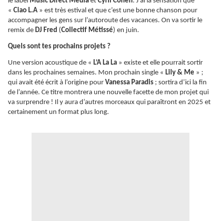
le label
Music Direct Media
et
Cyril Cohen
. J’ai la sensation que
«
Ciao L.A
» est très estival et que c’est une bonne chanson pour
accompagner les gens sur l’autoroute des vacances. On va sortir le
remix de
DJ Fred
(
Collectif Métissé
) en juin.
Quels sont tes prochains projets ?
Une version acoustique de «
L’A La La
» existe et elle pourrait sortir
dans les prochaines semaines. Mon prochain single «
Lily & Me
» ;
qui avait été écrit à l’origine pour
Vanessa Paradis
; sortira d’ici la fin
de l’année. Ce titre montrera une nouvelle facette de mon projet qui
va surprendre ! Il y aura d’autres morceaux qui paraîtront en 2025 et
certainement un format plus long.