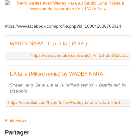
https://www.facebook.com/profile.php?id=100042636765924
WADEY NARA - L' A la la ( IA 4K )
https://www.youtube.com/watch?v=D3-2m8S2OUc
L'A la la (Milord remix) by WADEY NARA
Stream and Save L'A la la (Milord remix) - Distributed by
DistroKid
https://distrokid.com/hyperfollow/wadeynara/la-la-la-milord-remix/
#Interviews
Partager