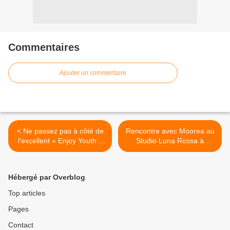
Commentaires
Ajouter un commentaire
< Ne passez pas à côté de
Rencontre avec Moorea au
l’excellent « Enjoy Youth »
Studio Luna Rossa à
de Bright Light Bright Light !
l’occasion de la sortie de
son premier EP ! >
Hébergé par Overblog
Top articles
Pages
Contact