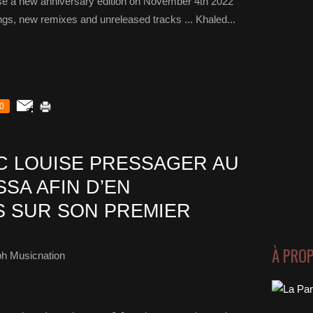
ease a new anniversary edition on November 4th 2022
ings, new remixes and unreleased tracks ... Khaled...
0
 LOUISE PRESSAGER AU
SA AFIN D’EN
 SUR SON PREMIER
À PRO
ph Musicnation