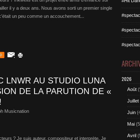
#Hit Dan
ler il y a deux ans. Nous avons sorti un premier single
#spectac
 ; c’était un peu comme un accouchement...
#spectac
#spectac
0
ARCHI
2026
 LNWR AU STUDIO LUNA
ION DE LA PARUTION DE «
Août
(
!
Juillet
ph Musicnation
Juin
(
Mai
(5
Avril
(
teurs ? Je suis auteur, compositeur et interprète. Je