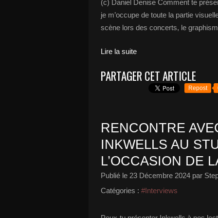
(c) Daniel Denise Comment te présente
je m’occupe de toute la partie visuell
scène lors des concerts, le graphism
Lire la suite
PARTAGER CET ARTICLE
Repost
RENCONTRE AVE
INKWELLS AU ST
L’OCCASION DE LA
Publié le
23 Décembre 2024
par Ste
Catégories :
#Interviews
Peux-tu présenter Inkwells à nos lect