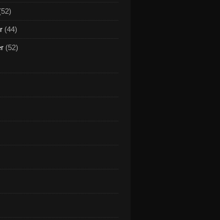
(52)
r
(44)
er
(52)