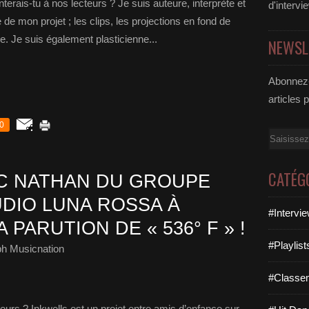
rais-tu à nos lecteurs ? Je suis auteure, interprète et
d'intervi
e de mon projet ; les clips, les projections en fond de
e. Je suis également plasticienne...
NEWSL
Abonnez-
articles 
0
Email
CATÉG
C NATHAN DU GROUPE
UDIO LUNA ROSSA À
#Intervi
 PARUTION DE « 536° F » !
#Playlis
ph Musicnation
#Classe
eurs ? Inkwells est un projet entre amis d’enfance sur