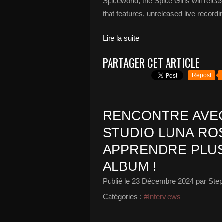
Spiceworld, the Spice Girls will rel
that features, unreleased live record
Lire la suite
PARTAGER CET ARTICLE
Repost
RENCONTRE AVEC
STUDIO LUNA ROS
APPRENDRE PLUS
ALBUM !
Publié le
23 Décembre 2024
par Ste
Catégories :
#Interviews