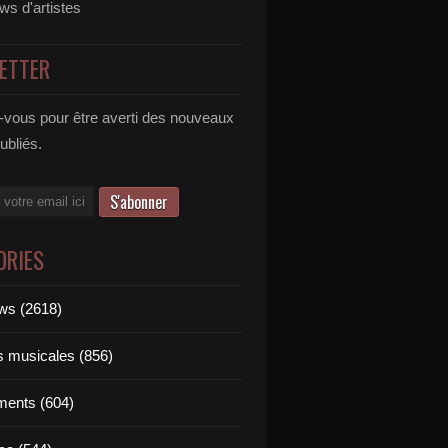
ews d'artistes
ETTER
vous pour être averti des nouveaux
publiés.
ORIES
ews (2618)
ts musicales (856)
ments (604)