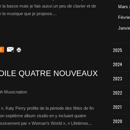
e la basse mais je fais aussi un peu de clavier et de
Mars
de la musique que je propose....
Févrie
Janvi
2025
0
2024
OILE QUATRE NOUVEAUX
2023
ph Musicnation
2022
2021
», Katy Perry profite de la période des fêtes de fin
son septième album studio en y incluant quatre
2020
ivement par « Woman’s World », « Lifetimes...