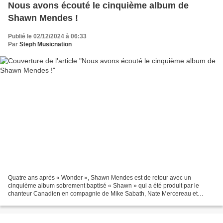
Nous avons écouté le cinquième album de
Shawn Mendes !
Publié le 02/12/2024 à 06:33
Par
Steph Musicnation
Quatre ans après « Wonder », Shawn Mendes est de retour avec un
cinquième album sobrement baptisé « Shawn » qui a été produit par le
chanteur Canadien en compagnie de Mike Sabath, Nate Mercereau et
d’Ethan Gruska. Précédé par « Why Why Why », « Isn’t...