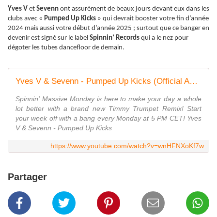
Yves V
et
Sevenn
ont assurément de beaux jours devant eux dans les
clubs avec «
Pumped Up Kicks
» qui devrait booster votre fin d’année
2024 mais aussi votre début d’année 2025 ; surtout que ce banger en
devenir est signé sur le label
Spinnin’ Records
qui a le nez pour
dégoter les tubes dancefloor de demain.
Yves V & Sevenn - Pumped Up Kicks (Official Audio)
Spinnin' Massive Monday is here to make your day a whole
lot better with a brand new Timmy Trumpet Remix! Start
your week off with a bang every Monday at 5 PM CET! Yves
V & Sevenn - Pumped Up Kicks
https://www.youtube.com/watch?v=wnHFNXoKf7w
Partager