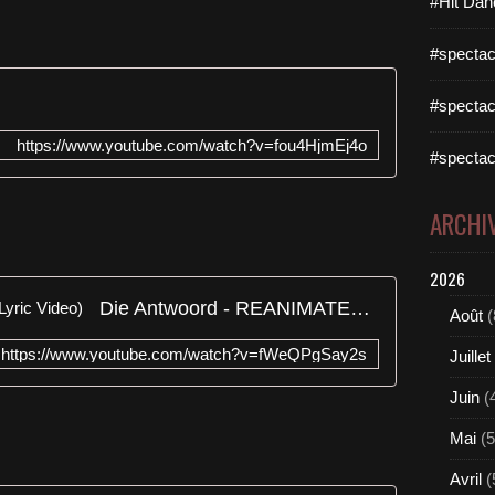
#Hit Dan
#spectac
#spectac
https://www.youtube.com/watch?v=fou4HjmEj4o
#spectac
D
ARCHI
2026
Die Antwoord - REANIMATED (Lyric Video)
Août
(
https://www.youtube.com/watch?v=fWeQPgSay2s
Juillet
Juin
(
Mai
(5
Avril
(