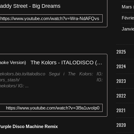
addy Street - Big Dreams
Mars
Févrie
https://www.youtube.com/watch?v=Wra-NdAFQvs
Janvi
2025
The Kolors - ITALODISCO (Karaoke Version)
2024
kolors.bio.to/italodisco Segui i The Kolors: IG:
ram.com/thekolors_stash/ IG:
2023
kolors/ IG: ...
2022
https://www.youtube.com/watch?v=3l9a1uvoIp0
2021
2020
 Purple Disco Machine Remix