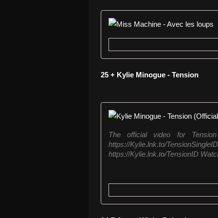
25 + Kylie Minogue - Tension
The official video for Tensio
https://Kylie.lnk.to/Tensio
https://Kylie.lnk.to/TensionID Watch