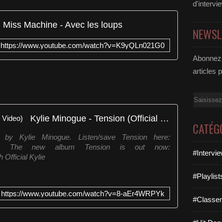
d'intervi
Miss Machine - Avec les loups
NEWSL
https://www.youtube.com/watch?v=K9yQLn021G0
Abonnez-
articles 
Email
Kylie Minogue - Tension (Official Video)
CATÉG
n by Kylie Minogue. Listen/save Tension here:
nSingleID The new album Tension is out now:
#Intervi
 Official Kylie
#Playlis
https://www.youtube.com/watch?v=8-aEr4WRPYk
#Classe