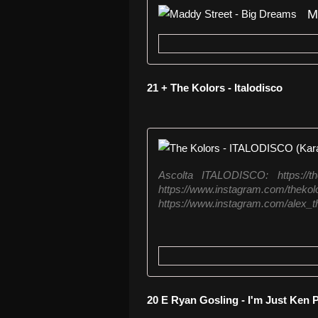
M
21 + The Kolors - Italodisco
Ascolta ITALODISCO: https://the
https://www.instag
https://www.instagram.com/alex_the
20 E Ryan Gosling - I'm Just Ken