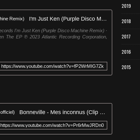
2019
I'm Just Ken (Purple Disco Machine Remix)
2018
Records I'm Just Ken (Purple Disco Machine Remix) ·
2017
 The EP ℗ 2023 Atlantic Recording Corporation,
.
2016
https://www.youtube.com/watch?v=fP2WrMIG7Zk
2015
Bonneville - Mes inconnus (Clip officiel)
https://www.youtube.com/watch?v=Pr6rMwJRDn0