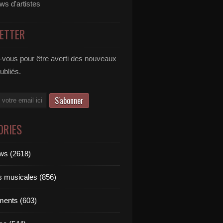
ews d'artistes
ETTER
vous pour être averti des nouveaux
publiés.
ORIES
ews (2618)
ts musicales (856)
ments (603)