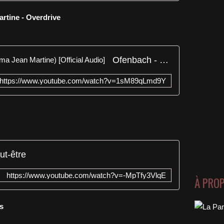
artine - Overdrive
Ofenbach - Overdrive (feat. Norma Jean Martine) [Official Audio]
https://www.youtube.com/watch?v=1sM89qLmd9Y
ut-être
https://www.youtube.com/watch?v=-MpTfy3VlqE
À PRO
ps