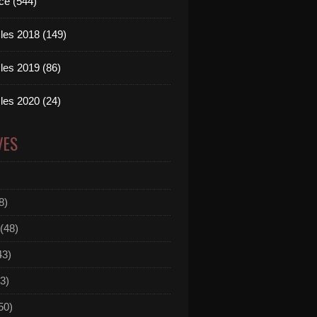
ce (544)
les 2018 (149)
les 2019 (86)
les 2020 (24)
VES
8)
(48)
43)
3)
50)