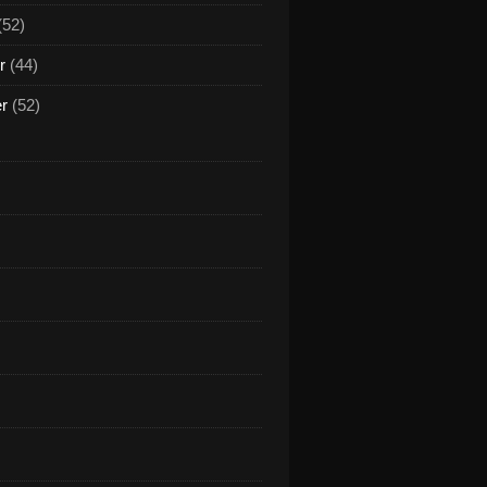
(52)
r
(44)
er
(52)