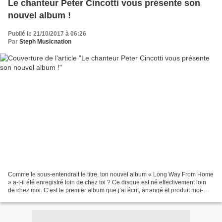
Le chanteur Peter Cincotti vous présente son
nouvel album !
Publié le 21/10/2017 à 06:26
Par
Steph Musicnation
Comme le sous-entendrait le titre, ton nouvel album « Long Way From Home
» a-t-il été enregistré loin de chez toi ? Ce disque est né effectivement loin
de chez moi. C’est le premier album que j’ai écrit, arrangé et produit moi-
même et cela a changé beaucoup...