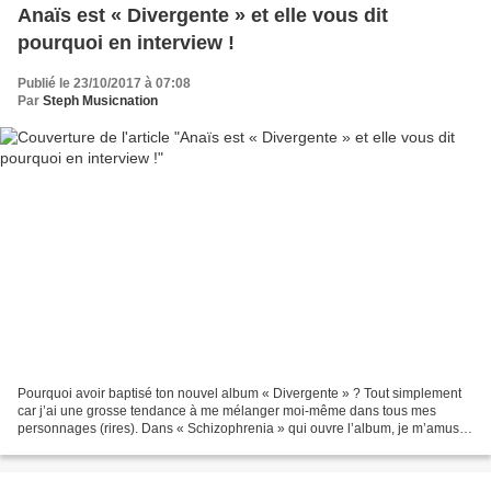
Anaïs est « Divergente » et elle vous dit
pourquoi en interview !
Publié le 23/10/2017 à 07:08
Par
Steph Musicnation
Pourquoi avoir baptisé ton nouvel album « Divergente » ? Tout simplement
car j’ai une grosse tendance à me mélanger moi-même dans tous mes
personnages (rires). Dans « Schizophrenia » qui ouvre l’album, je m’amuse
à dire que la nuit, ce n’est pas moi,...