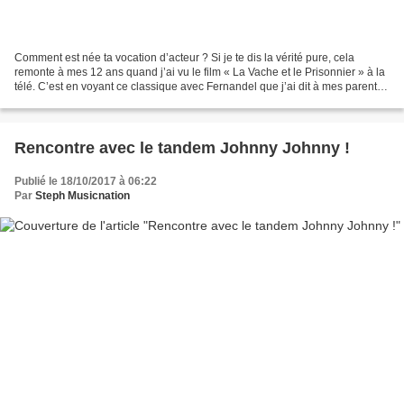
Comment est née ta vocation d’acteur ? Si je te dis la vérité pure, cela
remonte à mes 12 ans quand j’ai vu le film « La Vache et le Prisonnier » à la
télé. C’est en voyant ce classique avec Fernandel que j’ai dit à mes parents
que je voulais faire comme...
Rencontre avec le tandem Johnny Johnny !
Publié le 18/10/2017 à 06:22
Par
Steph Musicnation