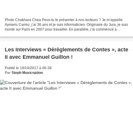
Photo Chakhara Chea Peux-tu te présenter à nos lecteurs ? Je m’appelle
Aymeric Carrez, j’ai 36 ans et je suis informaticien. Originaire du Jura, je suis
monté sur Paris en 2007 pour travailler. En parallèle, j’ai commencé à
monter sur scène en tant qu’humoriste,...
Les Interviews « Dérèglements de Contes », acte
II avec Emmanuel Guillon !
Publié le 19/10/2017 à 06:38
Par
Steph Musicnation