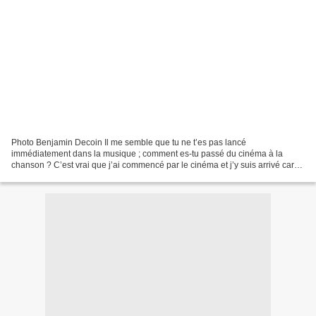
Photo Benjamin Decoin Il me semble que tu ne t’es pas lancé
immédiatement dans la musique ; comment es-tu passé du cinéma à la
chanson ? C’est vrai que j’ai commencé par le cinéma et j’y suis arrivé car
quand j’étais enfant, je grimpais sur le piano de...