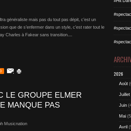
#Hit Dan
#spectac
ra généraliste mais pas du tout pas dépit, c’est un
ssion que de s’enfermer dans un style, c’est rater tout le
#spectac
 Charles à Fakear sans transition....
#spectac
ARCHI
0
2026
Août
(
C LE GROUPE ELMER
Juillet
NE MANQUE PAS
Juin
(
Mai
(5
ph Musicnation
Avril
(