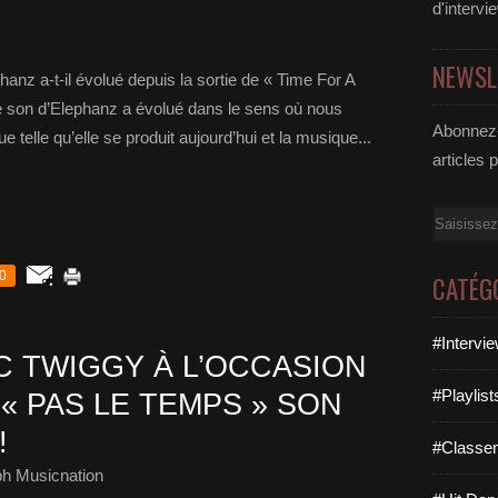
d'intervi
NEWSL
nz a-t-il évolué depuis la sortie de « Time For A
 son d’Elephanz a évolué dans le sens où nous
Abonnez-
elle qu’elle se produit aujourd’hui et la musique...
articles 
Email
0
CATÉG
#Intervi
 TWIGGY À L’OCCASION
#Playlis
 « PAS LE TEMPS » SON
!
#Classe
ph Musicnation