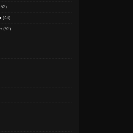
(52)
r
(44)
er
(52)