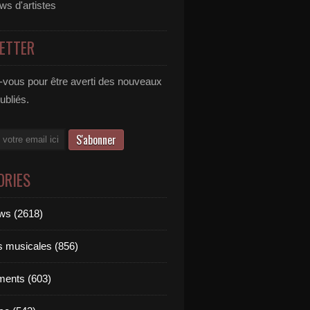
ews d'artistes
ETTER
vous pour être averti des nouveaux
publiés.
ORIES
ews (2618)
ts musicales (856)
ments (603)