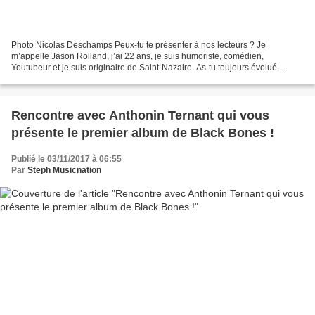
Photo Nicolas Deschamps Peux-tu te présenter à nos lecteurs ? Je
m’appelle Jason Rolland, j’ai 22 ans, je suis humoriste, comédien,
Youtubeur et je suis originaire de Saint-Nazaire. As-tu toujours évolué
principalement dans l’humour ? Oui, tout ce que...
Rencontre avec Anthonin Ternant qui vous
présente le premier album de Black Bones !
Publié le 03/11/2017 à 06:55
Par
Steph Musicnation