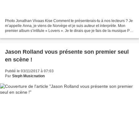
Photo Jonathan Vivaas Kise Comment te présenterais-tu à nos lecteurs ? Je
m’appelle Anna, je viens de Norvège et je suis auteur et interprète. Mon
premier album s’intitule « Lovers ». Je te dirais que je fais de la musique Pop
même si je n’aime pas être...
Jason Rolland vous présente son premier seul
en scène !
Publié le 03/11/2017 à 07:03
Par
Steph Musicnation