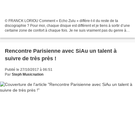
© FRANCK LORIOU Comment « Echo Zulu » diffère-t-il du reste de ta
discographie ? Pour moi, chaque disque est différent et je tiens à sortir d’une
certaine zone de confort à chaque fois. Je ne suis vraiment pas du genre à
capitaliser sur quelque chose...
Rencontre Parisienne avec SiAu un talent à
suivre de très près !
Publié le 27/10/2017 à 06:51
Par
Steph Musicnation