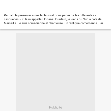
Peux-tu te présenter à nos lecteurs et nous parler de tes différentes «
casquettes » ? Je m’appelle Floriane Jourdain, je viens du Sud à côté de
Marseille. Je suis comédienne et chanteuse. En tant que comédienne, j’ai
plutôt joué dans des pièces tirées...
Publicité