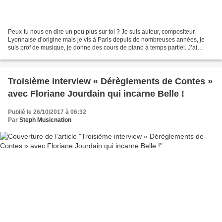
Peux-tu nous en dire un peu plus sur toi ? Je suis auteur, compositeur,
Lyonnaise d’origine mais je vis à Paris depuis de nombreuses années, je
suis prof de musique, je donne des cours de piano à temps partiel. J’ai
toujours écrit des chansons depuis...
Troisième interview « Dérèglements de Contes »
avec Floriane Jourdain qui incarne Belle !
Publié le 26/10/2017 à 06:32
Par
Steph Musicnation