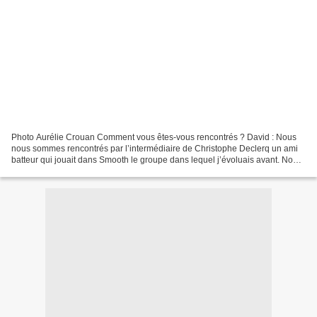
Photo Aurélie Crouan Comment vous êtes-vous rencontrés ? David : Nous
nous sommes rencontrés par l’intermédiaire de Christophe Declerq un ami
batteur qui jouait dans Smooth le groupe dans lequel j’évoluais avant. Nous
avons fait 11 ans de camion ensemble...