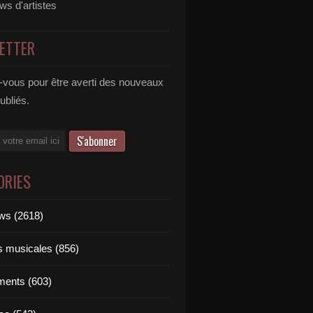
ews d'artistes
ETTER
vous pour être averti des nouveaux
publiés.
ORIES
ews (2618)
ts musicales (856)
ments (603)