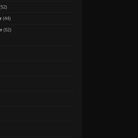
(52)
r
(44)
er
(52)