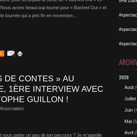
#Hit Dan
 ! Nous avons beaucoup tourné pour « Bashed Out » et
#spectac
te tournée qui a pris fin en novembre...
#spectac
#spectac
0
ARCHI
2026
 DE CONTES » AU
E, 1ÈRE INTERVIEW AVEC
Août
(
OPHE GUILLON !
Juillet
Musicnation
Juin
(
Mai
(5
Avril
(
et nous parler un peu de ton parcours ? Je m’appelle