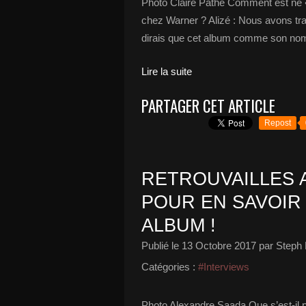
Photo Claire Pathé Comment est né
chez Warner ? Alizé : Nous avons tra
dirais que cet album comme son nom l
Lire la suite
PARTAGER CET ARTICLE
Repost
RETROUVAILLES A
POUR EN SAVOIR
ALBUM !
Publié le
13 Octobre 2017
par Steph 
Catégories :
#Interviews
Photo Alexandre Saada Que s’est-il p