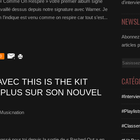
 « Comme On Respire » votre premier album signé
d'intervi
vaillé dessus depuis notre signature avec Warner. Je
’indique est venu comme on respire car tout s’est...
NEWSL
Abonnez-
articles 
0
Email
CATÉG
VEC THIS IS THE KIT
 PLUS SUR SON NOUVEL
#Intervi
#Playlis
Musicnation
#Classe
assé pour toi depuis la sortie de « Bashed Out » en